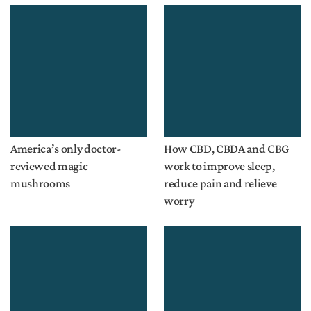
America’s only doctor-
How CBD, CBDA and CBG
reviewed magic
work to improve sleep,
mushrooms
reduce pain and relieve
worry