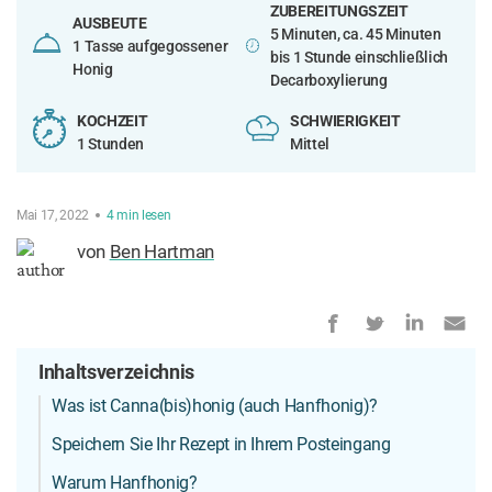
ZUBEREITUNGSZEIT
AUSBEUTE
5 Minuten, ca. 45 Minuten
1 Tasse aufgegossener
bis 1 Stunde einschließlich
Honig
Decarboxylierung
KOCHZEIT
SCHWIERIGKEIT
1 Stunden
Mittel
Mai 17, 2022
4
min
lesen
von
Ben Hartman
Inhaltsverzeichnis
Was ist Canna(bis)honig (auch Hanfhonig)?
Speichern Sie Ihr Rezept in Ihrem Posteingang
Warum Hanfhonig?