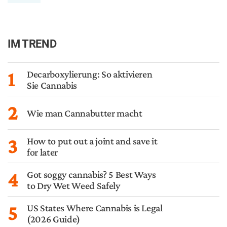
IM TREND
1
Decarboxylierung: So aktivieren
Sie Cannabis
2
Wie man Cannabutter macht
3
How to put out a joint and save it
for later
4
Got soggy cannabis? 5 Best Ways
to Dry Wet Weed Safely
5
US States Where Cannabis is Legal
(2026 Guide)