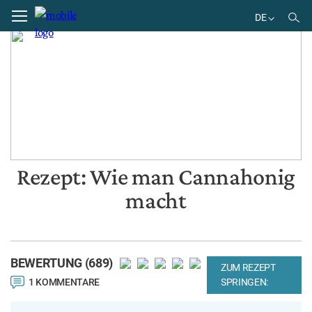
Home
Rezepte
DE
EN
DE
BR
Rezept: Wie man Cannahonig
macht
BEWERTUNG (689)
ZUM REZEPT
1 KOMMENTARE
SPRINGEN: