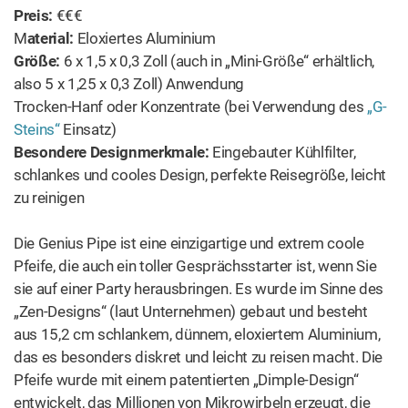
Preis:
€€€
M
aterial:
Eloxiertes Aluminium
Größe:
6 x 1,5 x 0,3 Zoll (auch in „Mini-Größe“ erhältlich,
also 5 x 1,25 x 0,3 Zoll) Anwendung
Trocken-Hanf oder Konzentrate (bei Verwendung des
„G-
Steins“
Einsatz)
Besondere Designmerkmale:
Eingebauter Kühlfilter,
schlankes und cooles Design, perfekte Reisegröße, leicht
zu reinigen
Die Genius Pipe ist eine einzigartige und extrem coole
Pfeife, die auch ein toller Gesprächsstarter ist, wenn Sie
sie auf einer Party herausbringen. Es wurde im Sinne des
„Zen-Designs“ (laut Unternehmen) gebaut und besteht
aus 15,2 cm schlankem, dünnem, eloxiertem Aluminium,
das es besonders diskret und leicht zu reisen macht. Die
Pfeife wurde mit einem patentierten „Dimple-Design“
entwickelt, das Millionen von Mikrowirbeln erzeugt, die