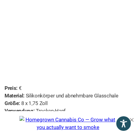
Preis:
€
Material:
Silikonkörper und abnehmbare Glasschale
Größe:
8 x 1,75 Zoll
Verwendung:
Trocken-Hanf
Besondere Konstruktionsmerkmale:
Leicht zu reinigen,
langlebig, wird nicht zu heiß wie andere Pfeifen