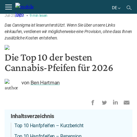
Home
Picks
DE
Juli 25, 2021
9
min
lesen
EN
Das Cannigma ist leserunterstützt. Wenn Sie über unsere Links
DE
einkaufen, verdienen wir möglicherweise eine Provision, ohne dass Ihnen
zusätzliche Kosten entstehen.
Die Top 10 der besten
Cannabis-Pfeifen für 2026
von
Ben Hartman
Inhaltsverzeichnis
Top 10 Hanfpfeifen – Kurzbericht
Top 10 Hanfpfeifen – Rezension