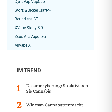
DynaVap VapCap
Storz & Bickel Crafty+
Boundless CF
XVape Starry 3.0
Zeus Arc Vaporizer
Airvape X
IM TREND
1
Decarboxylierung: So aktivieren
Sie Cannabis
2
Wie man Cannabutter macht