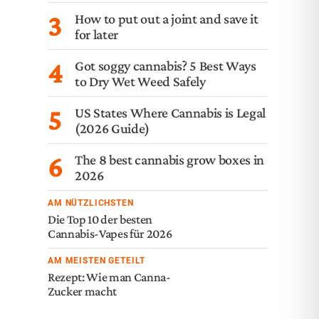
3
How to put out a joint and save it
for later
4
Got soggy cannabis? 5 Best Ways
to Dry Wet Weed Safely
5
US States Where Cannabis is Legal
(2026 Guide)
6
The 8 best cannabis grow boxes in
2026
AM NÜTZLICHSTEN
Die Top 10 der besten
Cannabis-Vapes für 2026
AM MEISTEN GETEILT
Rezept: Wie man Canna-
Zucker macht