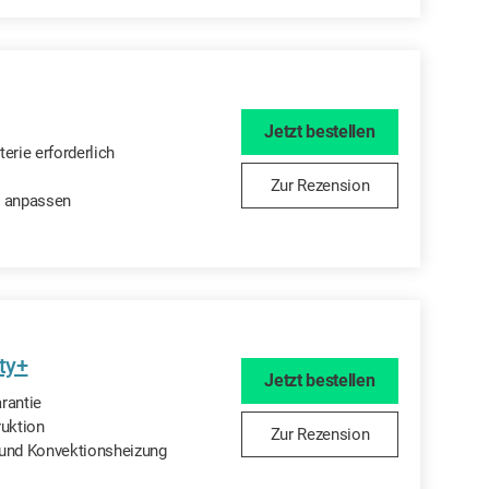
Jetzt bestellen
erie erforderlich
Zur Rezension
n anpassen
fty+
Jetzt bestellen
rantie
ruktion
Zur Rezension
 und Konvektionsheizung