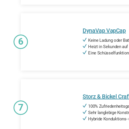
DynaVap VapCap
6
Keine Ladung oder Batt
Heizt in Sekunden auf
Eine Schüsselfunktio
Storz & Bickel Cra
7
100% Zufriedenheitsga
Sehr langlebige Konst
Hybride Konduktions-