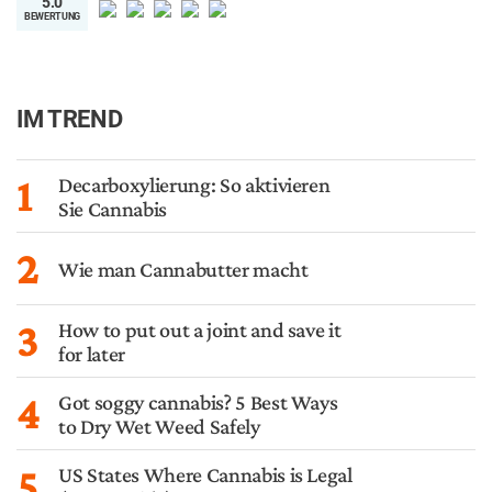
5.0
BEWERTUNG
IM TREND
1
Decarboxylierung: So aktivieren
Sie Cannabis
2
Wie man Cannabutter macht
3
How to put out a joint and save it
for later
4
Got soggy cannabis? 5 Best Ways
to Dry Wet Weed Safely
5
US States Where Cannabis is Legal