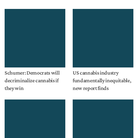
Schumer: Democrats will
US cannabis industry
decriminalize cannabis if
fundamentally inequitable,
they win
new report finds