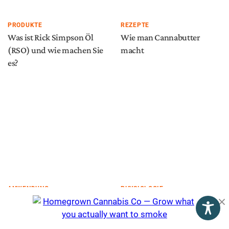
PRODUKTE
REZEPTE
Was ist Rick Simpson Öl
Wie man Cannabutter
(RSO) und wie machen Sie
macht
es?
ANWENDUNG
PHYSIOLOGIE
Wie man einen Kopf stopft:
Warum Cannabis das Herz
Cannabis aus einer Pfeife
rasen läst
rauchen