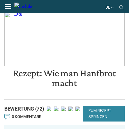
Home
Rezepte
DE
EN
DE
ES
Rezept: Wie man Hanfbrot
macht
BEWERTUNG (72)
ZUM REZEPT
0 KOMMENTARE
SPRINGEN: