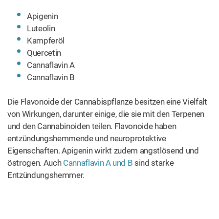
2026
AM NÜTZLICHSTEN
Die Top 10 der besten Cannabis-Vapes für 2026
AM MEISTEN GETEILT
Rezept: Wie man Canna-Zucker macht
AUCH INTERESSANT
PHYSIOLOGIE
Wie lange ist THC im Körper
nachweisbar?
PRODUKTE