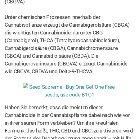
in ihrer sauren Form verbleiben? Um ihre »neutralen
Formen«, das heißt, THC, CBD und CBC, zu aktivieren, wird
der Prozess der Decarboxylierung angewandt – mit Hilfe
von Wärme, Licht oder Langzeitspeicherung wird CO2
entzogen und THCA in THC verwandelt. Wenn Sie Ihr
Cannabis also rauchen oder kochen, verwandelt die Hitze
CBDA zu CBD und Sie kommen in den Genuss von allen
Vorteilen der Pflanze.
Was ist THC? Die wichtigste Substanz
von Cannabis
THC ist das Cannabinoid, das im
therapeutischen Zusammenhang in Verruf
kommt − weil es seine Konsumenten »high« macht bzw.
einen Rausch verursacht.