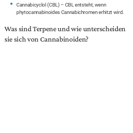
Kräuteraroma. Myrcen ist als potente
entzündungshemmende, analgetische und angstlösende
Substanz bekannt.
Limonen
Am reichhaltigsten findet sich Limonen in der Rinde von
Zitruspflanzen, aber auch in Rosmarin und Minze, wo es
eine zitrusartige Geschmackskomponente beisteuert.
Limonen ist für seine starken angstlösenden und
immunsuppressiven Eigenschaften bekannt.
Alpha-Pinen
Sein erfrischendes Pinienaroma verdankt Cannabis dem
Alpha-Pinen. Dieses Terpen findet sich in Piniennadeln,
Basilikum und Rosmarin. Pinen erzeugt Wachsamkeit,
trägt zur Wahrung des Erinnerungsvermögens bei und