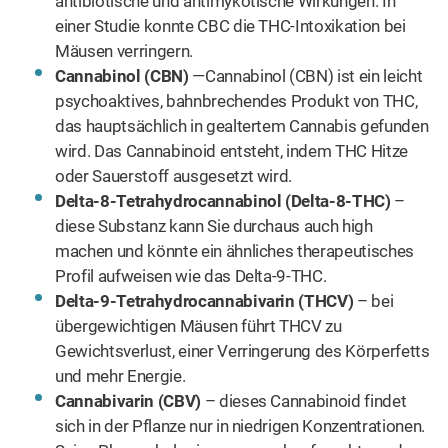
erdige, moschusartige Duft ist vor allem einem Terpen
namens Myrcen zu verdanken.
Was aber sind Terpene? Terpene sind Aromastoffe, die
der Cannabispflanze ihren einzigartigen Geschmack und
Geruch verleihen. Es gibt sie übrigens in fast allen
Pflanzenarten.
Cannabis hat mehr als 140 Terpene
, von denen ein Teil nur
in dieser Pflanze zu finden ist. Das dominante Terpen in
Cannabis ist B-Myrcen, gefolgt von Transcaryophyllen und
A-Pinen.
Terpene sind aber weit mehr als nur Substanzen, die die
Duft- und Geschmacksstoffe von Cannabis liefern. Sie
bieten auch signifikante therapeutische Wirkungen.
Manche Terpene tragen verstärkend zu den beruhigenden
Effekten bei, die bei Schlaflosigkeit und Angstzuständen