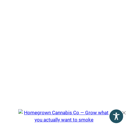
Nachrichten
Cannabis auf Rezept
Geschichte
Anwendung
Gesetzliche Lage
COVID-19
Forschung
Produkte
Behandlung
Pflanze
Physiologie
Über uns
Nutzungsbedingungen
Datenschutzerklärung
Impressum
©2026 The Cannigma. Alle Rechte vorbehalten.