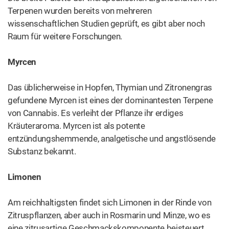
Die Flavonoide der Cannabispflanze besitzen eine Vielfalt
von Wirkungen, darunter einige, die sie mit den Terpenen
und den Cannabinoiden teilen. Flavonoide haben
entzündungshemmende und neuroprotektive
Eigenschaften. Apigenin wirkt zudem angstlösend und
östrogen. Auch
Cannaflavin A und B
sind starke
Entzündungshemmer.
Warum ist ganzpflanzlicher
Cannabisextrakt so wichtig?
Nach einer Studie von
Dr. Ethan Russo mit dem Titel
“Taming THC: Potential Cannabis Synergy and
Phytocannabinoid-Terpenoid Entourage Effect”
( “
Die
Zähmung von THC: Potenzielle Cannabis-Synergie und der