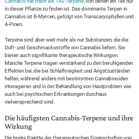
normalerweise deren Farbpigmente. Diese Substanzen
werden jedoch oft unterschätzt. Sie produzieren auch
wertvolle therapeutische Effekte, für die sie extrahiert und
in Arzneimitteln wie anderen pharmazeutischen
Produkten verwendet werden.
Flavonoide besitzen
oxidative, entzündungshemmende, anti-mutagene und
antikarzinogene Eigenschaften.
Cannabis enthält mehr als
zwanzig Flavonoide
. Die
Häufigsten
davon sind:
Apigenin
Luteolin
Kampferöl
Quercetin
Cannaflavin A
Cannaflavin B