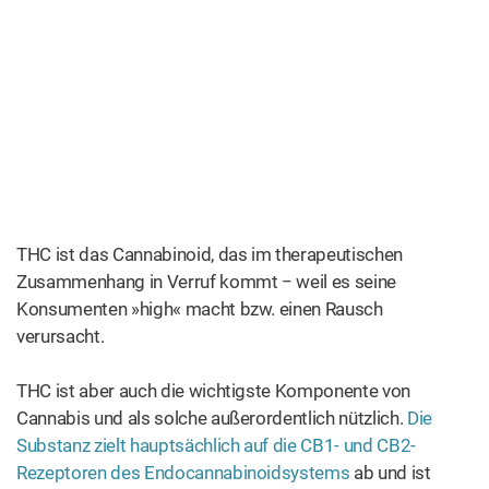
CBD – die nicht-psychoaktive
Komponente
CBD ist das zweitbekannteste
Cannabinoid, das dank seiner nicht-
psychoaktiven (nicht berauschenden) Wirkung äußerst
populär geworden ist. In anderen Worten: von CBD
werden Sie nicht »high«.
CBD beeinflusst den Körper zum Beispiel durch seine
Wirkung als Hemmer des Enzyms, das Anandamid
blockiert.
Anandamid – auch als »Bliss-Molekül«
(Seligkeitsmolekül) bekannt – ist ein Endocannabinoid,
das Schlafmuster, Angstzustände, Schmerzen und das