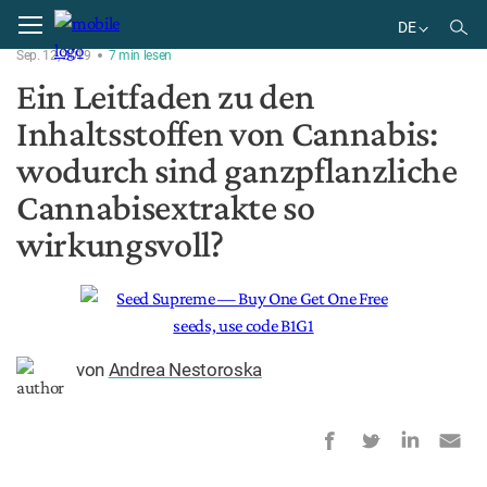
Home
Pflanze
DE
Sep. 12, 2019
7
min
lesen
EN
Ein Leitfaden zu den
DE
Inhaltsstoffen von Cannabis:
wodurch sind ganzpflanzliche
Cannabisextrakte so
wirkungsvoll?
von
Andrea Nestoroska