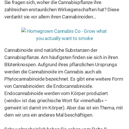
dem wir uns ein anderes Mal beschäftigen.
Sehr wahrscheinlich haben Sie schon vom Delta-9-
Tetrahydrocannabinol (THC) und vom Cannabidiol (CBD)
gehört. Sie sind die beiden bekanntesten und am
gründlichsten untersuchten Phytocannabinoide von
Cannabis.
Die Entdeckung dieser
Pflanzenstoffe führte zur
Entschlüsselung eines wichtigen Neurotransmitter-
Systems in unserem Körper, das als endocannabinoides
System
(ECS) bekannt ist. Es hat die Aufgabe, das
Gleichgewicht zwischen einer Reihe anderer
körpereigener Systeme herzustellen und zu erhalten −
darunter das endokrine System und das Immunsystem.
Dieses Phänomen ist auch als »Homöostase« bekannt.
Die Wirkungsmechanismen von Cannabinoiden werden