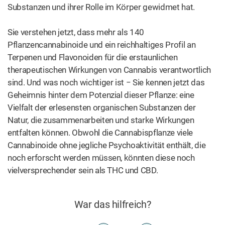
zwischen männlichen und
Cannabis ruderalis – ein
weiblichen Hanfpflanzen
Game-Changer
Ein kurzer Überblick über
Lernen Sie Linalool kennen
die Terpene
– das Terpen, das Cannabis
ticken lässt
WEITERE BEITRÄGE