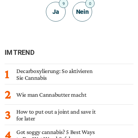
PRODUKTE
REZEPTE
Was ist Rick Simpson Öl
Wie man Cannabutter
(RSO) und wie machen Sie
macht
es?
ANWENDUNG
PHYSIOLOGIE
Wie man einen Kopf stopft:
Warum Cannabis das Herz
Cannabis aus einer Pfeife
rasen läst
rauchen
Cannabis-Infos in deinen Posteingang