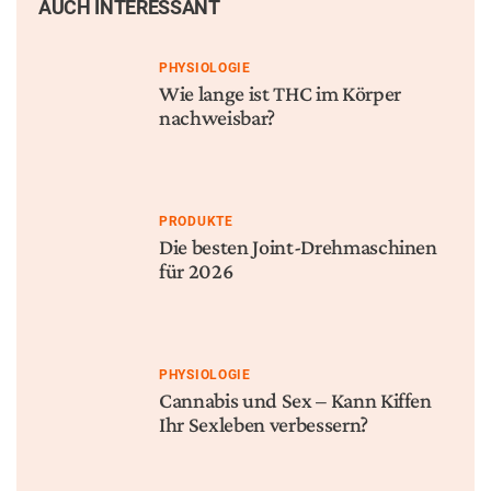
NACHRICHTEN
PHYSIOLOGIE
Cannabis bei der WM 2026:
Warum viele Mediziner
Was jeder Fan wissen muss
neugierig sind – und
dennoch zögern
Schreibe einen Kommentar
Deine E-Mail-Adresse wird nicht veröffentlicht.
Erforderliche Felder sind mit
*
markiert
Kommentar
*