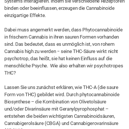
entstehen die beiden wichtigsten Cannabinoidsäuren,
Cannabigerolsäure (CBGA) und Cannabigerovarinsäure
(CBGVA).
Unter chemischen Prozessen innerhalb der
Cannabispflanze erzeugt die Cannabigerolsäure (CBGA)
die wichtigsten Cannabinoide, darunter CBG
(Cannabigerol), THCA (Tetrahydrocannabinolsäure),
Cannabigerolsäure (CBGA), Cannabichromensäure
(CBCA) und Cannabidiolsäure (CBDA). Die
Cannabigerovarinsäure (CBGVA) erzeugt Cannabinoide
wie CBCVA, CBDVA und Delta-9-THCVA.
Haben Sie bemerkt, dass die meisten dieser
Cannabinoide in der Cannabispflanze dabei nach wie vor