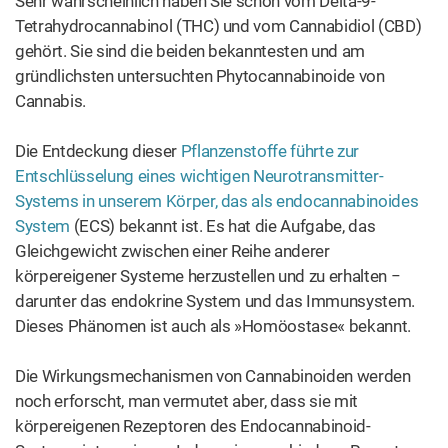
noch erforscht, man vermutet aber, dass sie mit
körpereigenen Rezeptoren des Endocannabinoid-
Systems interagieren. Indem sie verschiedene Rezeptoren
binden oder beeinflussen, erzeugen die Cannabinoide
einzigartige Effekte.
Dabei muss angemerkt werden, dass Phytocannabinoide
in frischem Cannabis in ihren sauren Formen vorhanden
sind. Das bedeutet, dass es unmöglich ist, von rohem
Cannabis high zu werden − seine THC-Säure wirkt nicht
psychotrop, das heißt, sie hat keinen Einfluss auf die
menschliche Psyche. Wie also erhalten wir psychotropes
THC?
Lassen Sie uns zunächst erklären, wie THC-A (die saure
Form von THC) gebildet wird. Durch phytocannabinoide
Biosynthese – die Kombination von Olivetolsäure
und/oder Divarinsäure mit Geranylpyrophosphat –