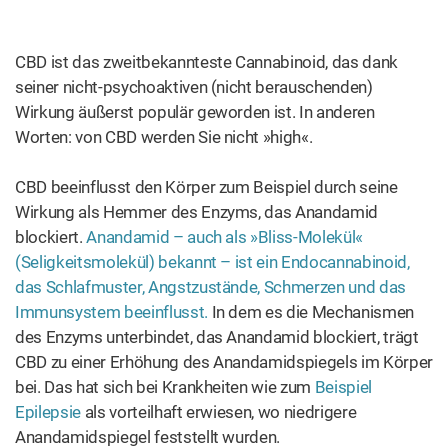
Delta-9-Tetrahydrocannabivarin (THCV)
– bei
übergewichtigen Mäusen führt THCV zu
Gewichtsverlust, einer Verringerung des Körperfetts
und mehr Energie.
Cannabivarin (CBV)
– dieses Cannabinoid findet
sich in der Pflanze nur in niedrigen Konzentrationen.
Seine Pharmakologie muss noch erforscht werden.
Cannabidivarin (CBDV)
– dieses Cannabinoid
zeigte eine Reihe antikonvulsiver Eigenschaften.
Cannabinoide, die in der Cannabispflanze zwar niedriger
konzentriert sind
, aber dennoch wissenschaftlich
untersucht wurden, sind:
Cannabinodiol (CBND) – CBND ist in der
Cannabispflanze nur in ziemlich niedrigen
Konzentrationen vorhanden und zeigt psychoaktive
Eigenschaften. Die pharmakologischen Wirkungen