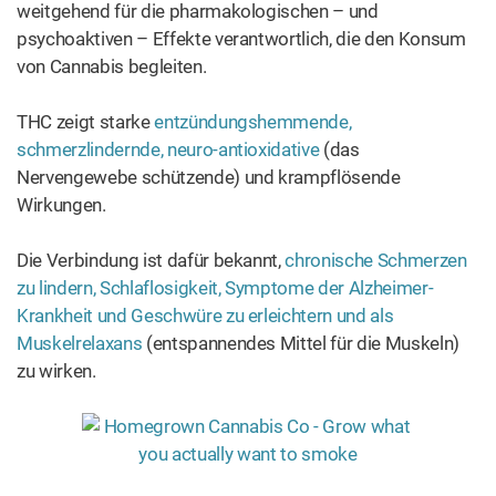
Immunsystem beeinflusst.
In dem es die Mechanismen
des Enzyms unterbindet, das Anandamid blockiert, trägt
CBD zu einer Erhöhung des Anandamidspiegels im Körper
bei. Das hat sich bei Krankheiten wie zum
Beispiel
Epilepsie
als vorteilhaft erwiesen, wo niedrigere
Anandamidspiegel feststellt wurden.
CBD ist auch deshalb eine wichtige Substanz, weil es die
Nebenwirkungen von THC reduziert.
CBD wirkt gegen
Angstzustände, Übelkeit und arthritische Beschwerden
und zeigt entzündungshemmende, antipsychotische,
antimykotische, antibakterielle und
immunmodulatorische Eigenschaften
.
Nach THC und CBD sind die häufigsten
Cannabinoide
in
der
Cannabispflanze
: