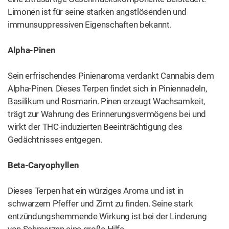
phytocannabinoid-terpenoide Entourage-Effekt
”) erzeugt
die Isolation von einer oder zwei Cannabis-Substanzen −
wie zum Beispiel CBD und THC − bei weitem nicht
dieselbe starke therapeutische Wirkung wie ein Mittel, in
dem alle Komponenten der Pflanze zusammenarbeiten.
Sogar bei der geringsten Beimengung von Terpenen zu
einer THC-CBD-Mischung im Verhältnis von 1:1 zeigt sich
ein Unterschied. Dieses Phänomen ist in der Wissenschaft
auch als »Entourage-Effekt« bekannt.
Mehr über diesen
»Entourage-Effekt«
erfahren Sie aus der
Studie von Dr. Ethan Russo, einem Neurologen, der sein
ganzes Leben der Untersuchung von Cannabis-
Substanzen und ihrer Rolle im Körper gewidmet hat.
Sie verstehen jetzt, dass mehr als 140
Pflanzencannabinoide und ein reichhaltiges Profil an
Terpenen und Flavonoiden für die erstaunlichen