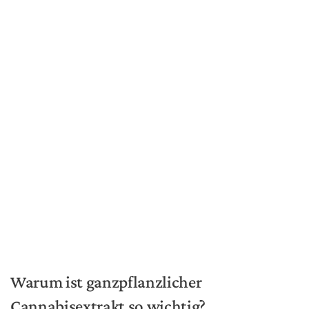
Die besten Joint-Drehmaschinen
für 2026
PHYSIOLOGIE
Cannabis und Sex – Kann Kiffen
Ihr Sexleben verbessern?
REZEPTE
Rezept: Wie man Hasch-Brownies
macht
ANWENDUNG
Wie man einen guten Joint dreht