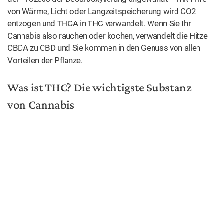
THC ist aber auch die wichtigste Komponente von
Cannabis und als solche außerordentlich nützlich.
Die
Substanz zielt hauptsächlich auf die CB1- und CB2-
Rezeptoren des Endocannabinoidsystems
ab und ist
weitgehend für die pharmakologischen – und
psychoaktiven – Effekte verantwortlich, die den Konsum
von Cannabis begleiten.
THC zeigt starke
entzündungshemmende,
schmerzlindernde, neuro-antioxidative
(das
Nervengewebe schützende) und krampflösende
Wirkungen.
Die Verbindung ist dafür bekannt,
chronische Schmerzen
zu lindern, Schlaflosigkeit, Symptome der Alzheimer-
Krankheit und Geschwüre zu erleichtern und als
Muskelrelaxans
(entspannendes Mittel für die Muskeln)
zu wirken.