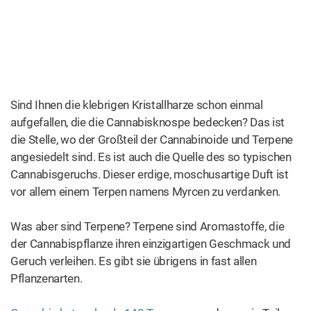
wirkt der THC-induzierten Beeinträchtigung des
Gedächtnisses entgegen.
Beta-Caryophyllen
Dieses Terpen hat ein würziges Aroma und ist in
schwarzem Pfeffer und Zimt zu finden. Seine stark
entzündungshemmende Wirkung ist bei der Linderung
von Schmerzen eine große Hilfe.
Cannabis – Pflanze Anatomie.
Was sind Flavonoide und warum sind sie
wichtig?
Flavonoide sind eine Gruppe natürlicher Inhaltsstoffe von
Obst, Gemüse, Wurzeln, Blumen, Tee und Wein, und liefern