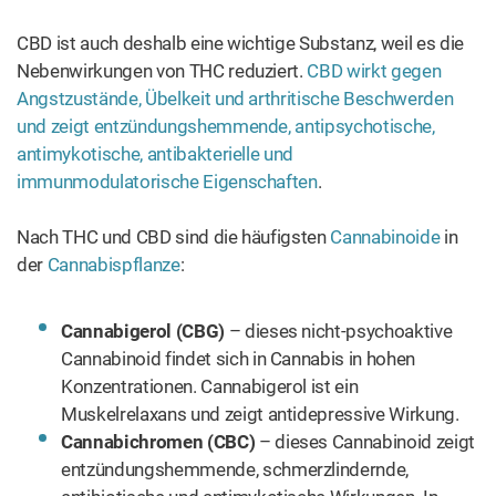
von CBND sind vorerst noch unbekannt.
Cannabielsion (CBE) – CBE kann durch
Photooxidation (Oxidation durch die Einwirkung von
Licht) aus CBD und CBDA erzeugt werden. Dieses
Cannabinoid hat keinerlei Fähigkeit gezeigt, die CB1-
und CB2-Rezeptoren zu regulieren.
Cannabicyclol (CBL) – CBL entsteht, wenn
phytocannabinoides Cannabichromen erhitzt wird.
Was sind Terpene und wie unterscheiden
sie sich von Cannabinoiden?
Sind Ihnen die klebrigen Kristallharze schon
einmal aufgefallen, die die Cannabisknospe
bedecken? Das ist die Stelle, wo der Großteil der
Cannabinoide und Terpene angesiedelt sind. Es ist auch
die Quelle des so typischen Cannabisgeruchs. Dieser