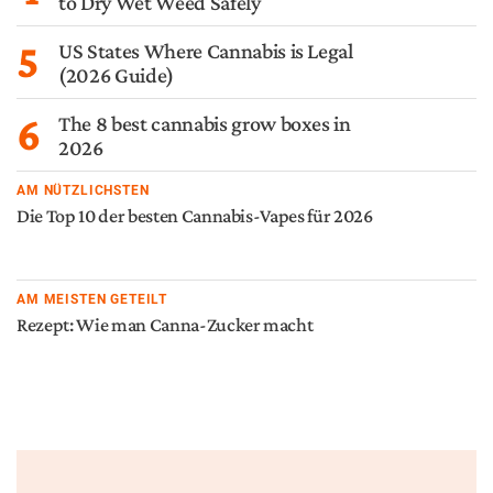
Abonnieren
SIE MÖGEN AUCH
PHYSIOLOGIE
ANWENDUNG
Das Endocannabinoid-
Die unerwartete Frontlinie
System als Rahmen für ein
der Cannabinoid-Medizin
besseres Verständnis von
Gesundheit und Heilung