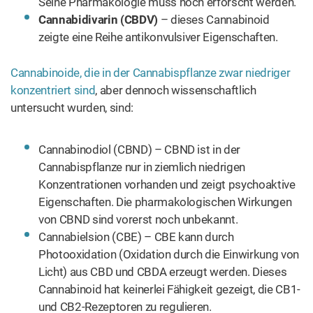
helfen, während andere mit bestimmten Cannabinoiden
interagieren und in der Behandlung von Hautproblem wie
auch bei psychischen Erkrankungen durchaus
vielversprechend sind.
Die häufigsten Cannabis-Terpene und ihre
Wirkung
Die breite Palette der therapeutischen Eigenschaften von
Terpenen wurden bereits von mehreren
wissenschaftlichen Studien geprüft, es gibt aber noch
Raum für weitere Forschungen.
Myrcen
Das üblicherweise in Hopfen, Thymian und Zitronengras
gefundene Myrcen ist eines der dominantesten Terpene
von Cannabis. Es verleiht der Pflanze ihr erdiges