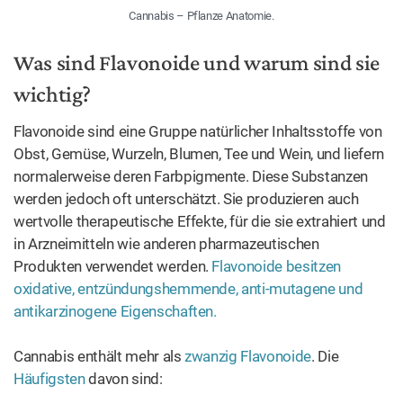
IM TREND
1
Decarboxylierung: So aktivieren
Sie Cannabis
2
Wie man Cannabutter macht
3
How to put out a joint and save it
for later
4
Got soggy cannabis? 5 Best Ways
to Dry Wet Weed Safely
5
US States Where Cannabis is Legal
(2026 Guide)
6
The 8 best cannabis grow boxes in