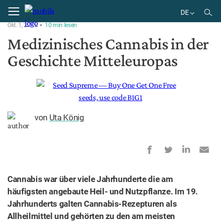
Home
Geschichte
DE
Okt. 1, 2019
10
min
lesen
DE
Medizinisches Cannabis in der
Geschichte Mitteleuropas
von
Uta König
Cannabis war über viele Jahrhunderte die am
häufigsten angebaute Heil- und Nutzpflanze. Im 19.
Jahrhunderts galten Cannabis-Rezepturen als
Allheilmittel und gehörten zu den am meisten