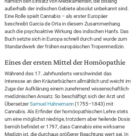
Standardwerk der frühen europäischen Tropenmedizin.
Eines der ersten Mittel der Homöopathie
Während des 17. Jahrhunderts verschwindet das
Interesse an den Kräuterbüchern allmählich und weicht im
Zuge der Aufklärung einem zunehmend wissenschaftlich-
medizinischen Ansatz. So beschäftigt sich der Arzt und
Übersetzer
Samuel Hahnemann
(1755–1843) mit
Cannabis. Als Erfinder der homöopathischen Lehre stets
um eine möglichst niedrige, trotzdem aber heilende Dosis
bemüh befindet er 1797, dass Cannabis eine wirksame
Medizin ist, die durchaus größerer Beachtung wert sei. In
Band 1 seiner „Reinen Arzneimittellehre“
beschreibt er
ausschließlich Cannabis sativa.
Er ist nämlich der
Meinung, dass die Ähnlichkeit mit Cannabis indica
erstaunlich sei, man könne also die Unterschiede
vernachlässigen (nach Hahnemann hat es sich in der
homöopathischen Arzneimittellehre allerdings