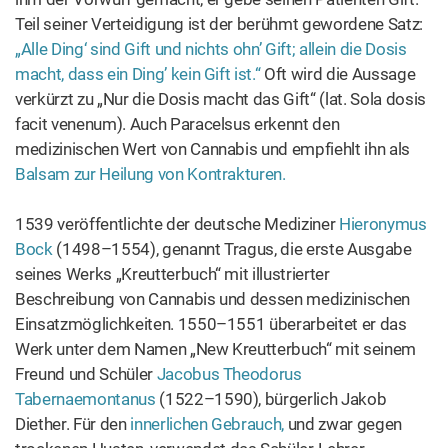
Balsam zur Heilung von Kontrakturen.
1539 veröffentlichte der deutsche Mediziner
Hieronymus
Bock
(1498–1554), genannt Tragus, die erste Ausgabe
seines Werks „Kreutterbuch“ mit illustrierter
Beschreibung von Cannabis und dessen medizinischen
Einsatzmöglichkeiten. 1550–1551 überarbeitet er das
Werk unter dem Namen „New Kreutterbuch“ mit seinem
Freund und Schüler
Jacobus Theodorus
Tabernaemontanus
(1522–1590), bürgerlich Jakob
Diether. Für den
innerlichen Gebrauch,
und zwar gegen
trockenen Husten,
verwendet das Schüler-Lehrer-
Gespann Bock/Tabernaemontanus die Samen, das Kraut
für Umschläge
bei Hitze des Kopfes und der Glieder
sowie bei Gicht.
Und dann ist da noch der Arzt und Botaniker Garcia de