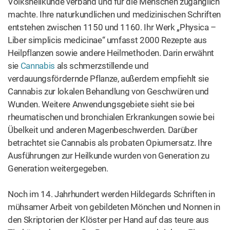
zwischen 1150 und 1160. Ihr Werk „Physica – Liber
simplicis medicinae“ umfasst 2000 Rezepte aus
Heilpflanzen sowie andere Heilmethoden. Darin erwähnt
sie
Cannabis
als schmerzstillende und
verdauungsfördernde Pflanze, außerdem empfiehlt sie
Cannabis zur lokalen Behandlung von Geschwüren und
Wunden. Weitere Anwendungsgebiete sieht sie bei
rheumatischen und bronchialen Erkrankungen sowie bei
Übelkeit und anderen Magenbeschwerden. Darüber
betrachtet sie Cannabis als probaten Opiumersatz. Ihre
Ausführungen zur Heilkunde wurden von Generation zu
Generation weitergegeben.
Noch im 14. Jahrhundert werden Hildegards Schriften in
mühsamer Arbeit von gebildeten Mönchen und Nonnen in
den Skriptorien der Klöster per Hand auf das teure aus
Tierhäuten hergestellte Pergament geschrieben. Ein
erster technischer Fortschritt ist die Einführung des