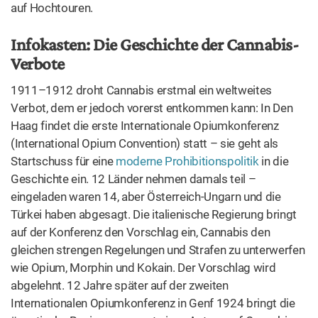
oder Vorschriften zu erlassen, um Herstellung, Einfuhr,
Verkauf, Vertrieb, Ausfuhr und Verwendung der Stoffe […]
ausschließlich auf medizinische und wissenschaftliche
Zwecke zu beschränken.“
1925 erlässt der Schweizer
Bund
das erste schweizerische Betäubungsmittelgesetz.
Dem Gesetz unterstellt sind Opium und Kokain sowie
deren Alkaloide, nicht aber Cannabis (1951 wird das
Schweizer Gesetz verschärft; Cannabis fällt fortan mit
unter das Verbot). 1929 erlassen schließlich auch
Deutschland und Österreich ein Gesetz, das Cannabis
unter Strafe stellt – der Todesstoß für Cannabis als
Medizin, als Rauchdroge, teils auch als Nutzpflanze.
Das
Einheitsabkommen über die Betäubungsmittel
von
1961, in Österreich Einzige Suchtgiftkonvention, engl.
Single Convention on Narcotic Drugs, franz. Convention
unique sur les stupéfiants, ersetzt diverse seit der ersten
Internationalen Opiumkonferenz 1912 in Den Haag