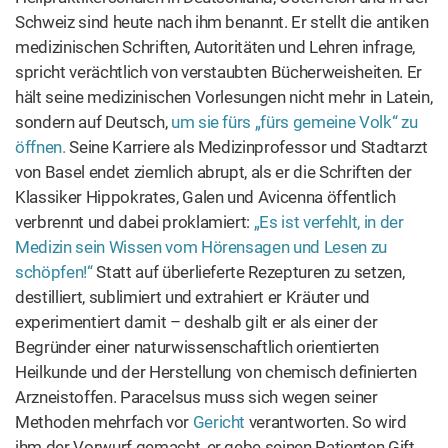
von Basel endet ziemlich abrupt, als er die Schriften der
Klassiker Hippokrates, Galen und Avicenna öffentlich
verbrennt und dabei proklamiert:
„Es ist verfehlt, in der
Medizin sein Wissen vom Hörensagen und Lesen zu
schöpfen!“
Statt auf überlieferte Rezepturen zu setzen,
destilliert, sublimiert und extrahiert er Kräuter und
experimentiert damit – deshalb gilt er als einer der
Begründer einer naturwissenschaftlich orientierten
Heilkunde und der Herstellung von chemisch definierten
Arzneistoffen. Paracelsus muss sich wegen seiner
Methoden mehrfach vor
Gericht
verantworten. So wird
ihm der Vorwurf gemacht, er gebe seinen Patienten Gift.
Teil seiner Verteidigung ist der berühmt gewordene Satz:
„Alle Ding‘ sind Gift und nichts ohn’ Gift; allein die Dosis
macht, dass ein Ding’ kein Gift ist.“
Oft wird die Aussage
verkürzt zu „Nur die Dosis macht das Gift“ (lat. Sola dosis
facit venenum). Auch Paracelsus erkennt den
medizinischen Wert von Cannabis und empfiehlt ihn als