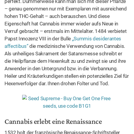
Verwendung von Cannabis. Als unheiliges Sakrament der
Satansmesse schreibt er die Heilpflanze dem Hexenkult
zu und zwingt sie und ihre Anwender in den Untergrund
bzw. in die Verbannung. Heiler und Kräuterkundigen
stellen ein potenzielles Ziel für Hexenverfolger dar. Ihnen
drohen Folter und Tod.
Cannabis erlebt eine Renaissance
1532 holt der französische Renaissance-Schriftsteller
François Rabelais (1494–1553) – er ist zugleich
Benedektinermönch und Arzt – Cannabis im dritten Band
seines Romanzyklus
„Gargantua und Pantagruel“
aus dem
Dunkel der Inquisition. Sicherheitshalber veröffentlicht
Rabelais den Roman, in dem er zugleich Kirche, Staat und
okkulte Mythen verspottet, unter dem Pseudonym