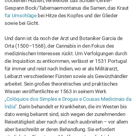
Orta (1500–1568), der Cannabis in den Fokus des
medizinischen Interesses rückt. Um Verfolgungen durch
die Inquisition zu entkommen, verlässt er 1531 Portugal
für immer und reist nach Indien, wo er als Militärarzt,
Leibarzt verschiedener Fürsten sowie als Gewürzhändler
arbeitet. Sein großes theoretisches und praktisches
Wissen veröffentlichte er 1563 in seinem Werk
„Colóquios dos Simples e Drogas e Cousas Medicinais da
Índia“.
Darin behandelt er Krankheiten, die im Westen bis
dato wenig bekannt sind, sich wegen der zunehmenden
Reisetätigkeit aber nach und nach ausbreiten – vor allem
aber beschreibt er deren Behandlung. Sie erfordert
nämlich den Einsatz von Medikamenten, die bislang
außerhalb der indischen Gebiete absolut unbekannt sind.
Eine Rolle spielt Cannabis – als erster Europäer
beschreibt Garcia de Orta in diesem Zusammenhang
auch die psychoaktive Wirkung des indischen Hanfs. Das
Buch setzte sich in Europa schnell durch und wurde zum