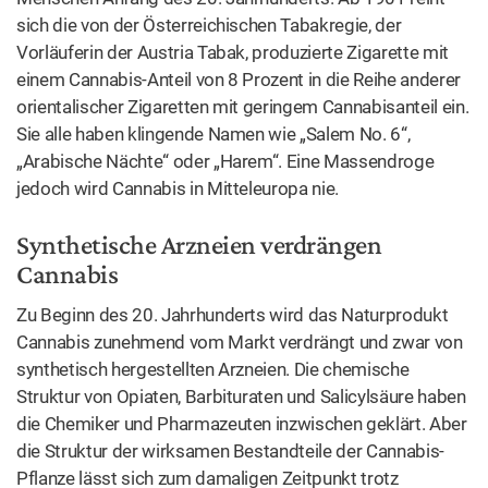
1930), die wichtigste Substanz zu isolieren,
Delta-9-
Tetrahydrocannabinol, kurz: THC.
Aber damit sind längst
nicht alle Fragen geklärt. Drei weitere Jahrzehnte
Forschung sind nötig, um eine Erklärung zu finden, was
nach dem Konsum von Cannabis im Körper geschieht und
worin die psychogenen Wirkungen von Cannabis liegen.
Die Antwort einfach ausgedrückt: Im menschlichen
Nervensystem befinden sich
Cannabinoid-Rezeptoren,
an
denen die Wirkstoffe aus der Cannabispflanze andocken
können. Und dass es diese Rezeptoren überhaupt gibt,
liegt daran, dass der menschliche Körper in der Lage ist,
selbst „Glückssubstanzen“ herzustellen. Das passiert zum
Beispiel bei Anstrengung, Stress oder Schmerzen. Jogger
kennen das Phänomen unter dem Begriff „Runner’s High“.
Weil der Körper diese Wirkstoffe selbst herstellt, heißen
sie Endocannabinoide, im Gegensatz zu von außen, also
„exo“, zugeführten Substanzen. Die im Hanf
vorkommenden Cannabinoide docken also an den