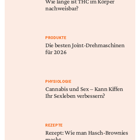
Die Geschichte von
4/20: Der Feiertag, den
medizinischem Cannabis in
niemand offiziell erfunden
China
hat — und der trotzdem
überall ist