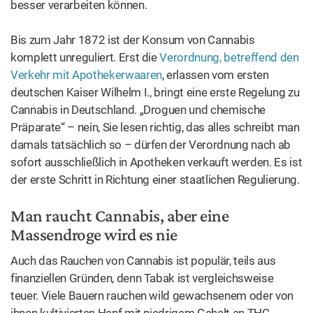
Cannabis in Deutschland. „Droguen und chemische
Präparate“ – nein, Sie lesen richtig, das alles schreibt man
damals tatsächlich so – dürfen der Verordnung nach ab
sofort ausschließlich in Apotheken verkauft werden. Es ist
der erste Schritt in Richtung einer staatlichen Regulierung.
Man raucht Cannabis, aber eine
Massendroge wird es nie
Auch das Rauchen von Cannabis ist populär, teils aus
finanziellen Gründen, denn Tabak ist vergleichsweise
teuer. Viele Bauern rauchen wild gewachsenem oder von
ihnen kultivierten Hanf mit niedrigem Gehalt an THC.
Cannabis zum Rauchen wird „Kraut“, „Orient“ oder
„Knaster“ genannt, weil er beim Verbrennen so schön
knastert. Auch „starker Tobak“, eine Hanf-Tabak-
Mischung, findet viele Anhänger. Sie wird in Tabakläden
verkauft, in Österreich Trafiken genannt. Die Tabakdosen