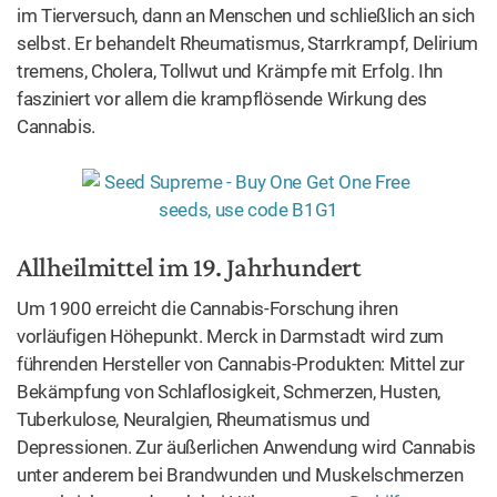
Allheilmittel im 19. Jahrhundert
Um 1900 erreicht die Cannabis-Forschung ihren
vorläufigen Höhepunkt. Merck in Darmstadt wird zum
führenden Hersteller von Cannabis-Produkten: Mittel zur
Bekämpfung von Schlaflosigkeit, Schmerzen, Husten,
Tuberkulose, Neuralgien, Rheumatismus und
Depressionen. Zur äußerlichen Anwendung wird Cannabis
unter anderem bei Brandwunden und Muskelschmerzen
verschrieben und auch bei Hühneraugen.
„Da hilft nur
Haschisch“,
wirbt eine Anzeige für ein Hühneraugenmittel
auf Cannabis-Basis. Ob also als Einreibung, als Tinktur zur
inneren oder äußeren Anwendung, zum Essen, zum
Trinken, später auch zum Schlucken in Pillenform – in
jeder denkbaren Darreichungsform wird
Cannabis als