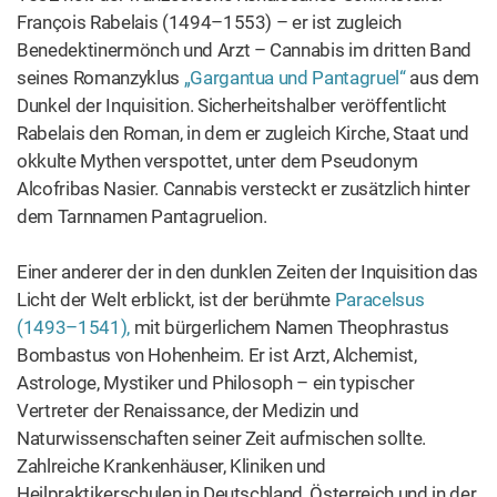
Alcofribas Nasier. Cannabis versteckt er zusätzlich hinter
dem Tarnnamen Pantagruelion.
Einer anderer der in den dunklen Zeiten der Inquisition das
Licht der Welt erblickt, ist der berühmte
Paracelsus
(1493–1541),
mit bürgerlichem Namen Theophrastus
Bombastus von Hohenheim. Er ist Arzt, Alchemist,
Astrologe, Mystiker und Philosoph – ein typischer
Vertreter der Renaissance, der Medizin und
Naturwissenschaften seiner Zeit aufmischen sollte.
Zahlreiche Krankenhäuser, Kliniken und
Heilpraktikerschulen in Deutschland, Österreich und in der
Schweiz sind heute nach ihm benannt. Er stellt die antiken
medizinischen Schriften, Autoritäten und Lehren infrage,
spricht verächtlich von verstaubten Bücherweisheiten. Er
hält seine medizinischen Vorlesungen nicht mehr in Latein,
sondern auf Deutsch,
um sie fürs „fürs gemeine Volk“ zu
öffnen.
Seine Karriere als Medizinprofessor und Stadtarzt