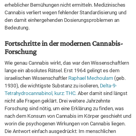
gleichen Rezeptoren an wie die Endocannabinoide.
Es ist im Jahr 1992, als Mechoulam das erste
körpereigene Cannabinoid entdeckt, er nennt es
Anandamid,
abgeleitet von dem Sanskrit-Wort für
„Glückseligkeit“. Seither sind etliche weitere
Endocannabinoide gefunden worden. Die Forschung läuft
auf Hochtouren.
Infokasten: Die Geschichte der Cannabis-
Verbote
1911–1912 droht Cannabis erstmal ein weltweites
Verbot, dem er jedoch vorerst entkommen kann: In Den
Haag findet die erste Internationale Opiumkonferenz
(International Opium Convention) statt – sie geht als
Startschuss für eine
moderne Prohibitionspolitik
in die
Geschichte ein. 12 Länder nehmen damals teil –