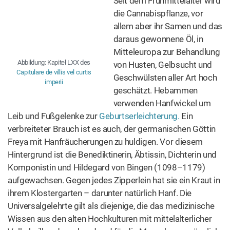
Cannabis in der Klostermedizin
Seit dem Frühmittelalter wird die Cannabispflanze, vor
allem aber ihr Samen und das daraus gewonnene Öl, in
Mitteleuropa zur Behandlung von Husten, Gelbsucht und
Geschwülsten aller Art hoch geschätzt. Hebammen
verwenden Hanfwickel um Leib und Fußgelenke zur
Geburtserleichterung.
Ein verbreiteter Brauch ist es auch,
der germanischen Göttin Freya mit Hanfräucherungen zu
huldigen. Vor diesem Hintergrund ist die Benediktinerin,
Äbtissin, Dichterin und Komponistin und Hildegard von
Bingen (1098–1179) aufgewachsen. Gegen jedes
Zipperlein hat sie ein Kraut in ihrem Klostergarten –
darunter natürlich Hanf. Die Universalgelehrte gilt als
diejenige, die das medizinische Wissen aus den alten
Hochkulturen mit mittelalterlicher Volksheilkunde verband
und für die Menschen zugänglich machte. Ihre
naturkundlichen und medizinischen Schriften entstehen