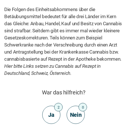
3
How to put out a joint and save it
for later
4
Got soggy cannabis? 5 Best Ways
to Dry Wet Weed Safely
5
US States Where Cannabis is Legal
(2026 Guide)
6
The 8 best cannabis grow boxes in
2026
AM NÜTZLICHSTEN
Die Top 10 der besten Cannabis-Vapes für 2026
AM MEISTEN GETEILT
Rezept: Wie man Canna-Zucker macht