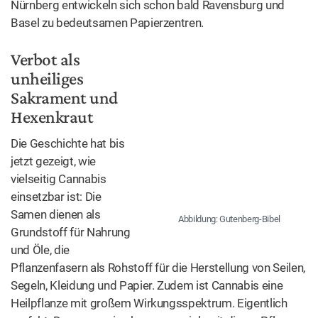
Verbot als
unheiliges
Abbildung: Gutenberg-Bibel
Sakrament
und Hexenkraut
Die Geschichte hat bis jetzt gezeigt, wie vielseitig
Cannabis einsetzbar ist: Die Samen dienen als Grundstoff
für Nahrung und Öle, die Pflanzenfasern als Rohstoff für
die Herstellung von Seilen, Segeln, Kleidung und Papier.
Zudem ist Cannabis eine Heilpflanze mit großem
Wirkungsspektrum. Eigentlich perfekt. Dummerweise
kann man sich mit dieser Pflanze – genau genommen nur
mit Exemplaren mit ausreichend hohen THC-Gehalt –
auch berauschen. Und diese Eigenschaft hat Cannabis
immer wieder aufs Neue in Verruf gebracht – erstmals im
Mittelalter. 1484 verbietet Papst Innozenz VIII in der Bulle
„Summis desiderantes affectibus“
die medizinische