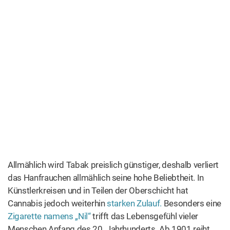
Zu Beginn des 20. Jahrhunderts wird das Naturprodukt
Cannabis zunehmend vom Markt verdrängt und zwar von
synthetisch hergestellten Arzneien. Die chemische
Struktur von Opiaten, Barbituraten und Salicylsäure haben
die Chemiker und Pharmazeuten inzwischen geklärt. Aber
die Struktur der wirksamen Bestandteile der Cannabis-
Pflanze lässt sich zum damaligen Zeitpunkt trotz
erheblicher Bemühungen nicht ermitteln. Medizinisches
Cannabis verliert wegen fehlender Standardisierung und
den damit einhergehenden Dosierungsproblemen an
Bedeutung.
Fortschritte in der modernen Cannabis-
Forschung
Wie genau Cannabis wirkt, das war den Wissenschaftlern
lange ein absolutes Rätsel. Erst 1964 gelingt es dem
israelischen Wissenschaftler
Raphael Mechoulam
(geb.