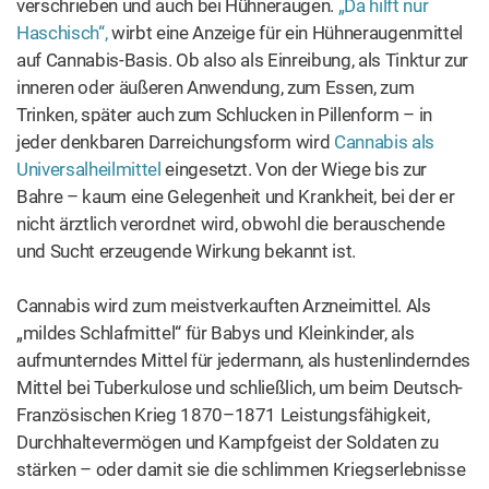
Universalheilmittel
eingesetzt. Von der Wiege bis zur
Bahre – kaum eine Gelegenheit und Krankheit, bei der er
nicht ärztlich verordnet wird, obwohl die berauschende
und Sucht erzeugende Wirkung bekannt ist.
Cannabis wird zum meistverkauften Arzneimittel. Als
„mildes Schlafmittel“ für Babys und Kleinkinder, als
aufmunterndes Mittel für jedermann, als hustenlinderndes
Mittel bei Tuberkulose und schließlich, um beim Deutsch-
Französischen Krieg 1870–1871 Leistungsfähigkeit,
Durchhaltevermögen und Kampfgeist der Soldaten zu
stärken – oder damit sie die schlimmen Kriegserlebnisse
besser verarbeiten können.
Bis zum Jahr 1872 ist der Konsum von Cannabis
komplett unreguliert. Erst die
Verordnung, betreffend den
Verkehr mit Apothekerwaaren
, erlassen vom ersten
deutschen Kaiser Wilhelm I., bringt eine erste Regelung zu