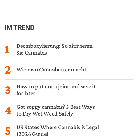
AUCH INTERESSANT
PHYSIOLOGIE
Wie lange ist THC im Körper
nachweisbar?
PRODUKTE
Die besten Joint-Drehmaschinen
für 2026
PHYSIOLOGIE
Cannabis und Sex – Kann Kiffen
Ihr Sexleben verbessern?