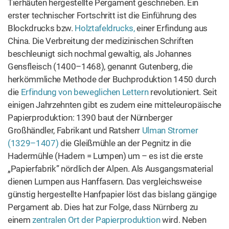
Blockdrucks bzw.
Holztafeldrucks,
einer Erfindung aus
China. Die Verbreitung der medizinischen Schriften
beschleunigt sich nochmal gewaltig, als Johannes
Gensfleisch (1400–1468), genannt Gutenberg, die
herkömmliche Methode der Buchproduktion 1450 durch
die
Erfindung von beweglichen Lettern
revolutioniert.
Seit
einigen Jahrzehnten gibt es zudem eine mitteleuropäische
Papierproduktion: 1390 baut der Nürnberger
Großhändler, Fabrikant und Ratsherr
Ulman Stromer
(1329–1407)
die Gleißmühle an der Pegnitz in die
Hadermühle (Hadern = Lumpen) um – es ist die erste
„Papierfabrik” nördlich der Alpen. Als Ausgangsmaterial
dienen Lumpen aus Hanffasern. Das vergleichsweise
günstig hergestellte Hanfpapier löst das bislang gängige
Pergament ab. Dies hat zur Folge, dass Nürnberg zu
einem
zentralen Ort der Papierproduktion
wird. Neben
Nürnberg entwickeln sich schon bald Ravensburg und
Basel zu bedeutsamen Papierzentren.