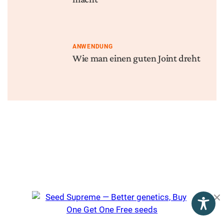
Was ist 420?
Medizinisches Cannabis in
der Geschichte
Mitteleuropas
WEITERE BEITRÄGE
PRODUKTE
REZEPTE
Was ist Rick Simpson Öl
Wie man Cannabutter
(RSO) und wie machen Sie
macht
es?