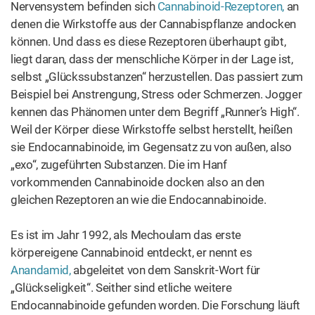
eingeladen waren 14, aber Österreich-Ungarn und die
Türkei haben abgesagt.
Die italienische Regierung bringt
auf der Konferenz den Vorschlag ein, Cannabis den
gleichen strengen Regelungen und Strafen zu unterwerfen
wie Opium, Morphin und Kokain. Der Vorschlag wird
abgelehnt. 12 Jahre später auf der zweiten
Internationalen Opiumkonferenz in Genf 1924 bringt die
ägyptische Regierung erneut einen Antrag auf Cannabis-
Verbot ein – diesmal stößt der Vorschlag auf breitere
Zustimmung. Unter der Bezeichnung Cannabis indica wird
die „getrocknete Spitze der blühenden oder
fruchttragenden weiblichen Stauden der Cannabis“ am
19. Februar 1925 in das
Internationale Abkommen über
die Betäubungsmittel
aufgenommen. Das Abkommen
bringt Deutschland, Österreich und die Schweiz, die bis
dahin keinen Handlungsbedarf bezüglich Cannabis
gesehen haben, in eine Zwangslage. Die internationale
Gemeinschaft erwartet von ihnen,
„wirksame Gesetze