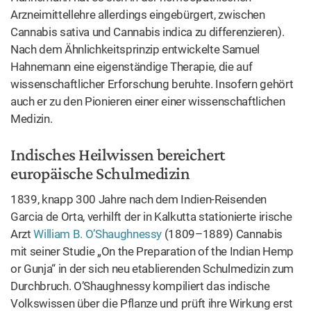
Medizin.
Indisches Heilwissen bereichert
europäische Schulmedizin
1839, knapp 300 Jahre nach dem Indien-Reisenden
Garcia de Orta, verhilft der in Kalkutta stationierte irische
Arzt
William B. O’Shaughnessy
(1809–1889) Cannabis
mit seiner Studie „On the Preparation of the Indian Hemp
or Gunja“ in der sich neu etablierenden Schulmedizin zum
Durchbruch. O’Shaughnessy kompiliert das indische
Volkswissen über die Pflanze und prüft ihre Wirkung erst
im Tierversuch, dann an Menschen und schließlich an sich
selbst. Er behandelt Rheumatismus, Starrkrampf, Delirium
tremens, Cholera, Tollwut und Krämpfe mit Erfolg. Ihn
fasziniert vor allem die krampflösende Wirkung des
Cannabis.