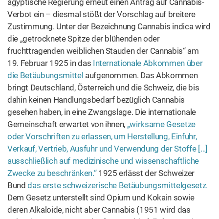
beschlossene internationale Übereinkommen. Es bindet
über 180 Staaten und bestimmt teilweise direkt nationale
Suchtgiftgesetze. Doch wieder dauert es Jahre, bis alle
Länder die Forderungen tatsächlich erfüllen. Die Schweiz
ratifiziert das Abkommen am 23. Januar 1970,
Deutschland am 3. Dezember 1973, Österreich erklärt
seinen Beitritt am 13. Dezember 1978.
Die Folgen des Einheitsabkommens über die
Betäubungsmittel bedeutet für alle drei Länder im Kern
das Gleiche: Anbau, Handel, Kauf und Besitz von Cannabis
sind strafbar. Seitdem gibt es immer mal wieder kleinere
Gesetzeskorrekturen. Teils können zum Beispiel
Schwerkranke nach der Verschreibung durch einen Arzt
und Antragstellung bei der Krankenkasse Cannabis bzw.
cannabisbasierte auf Rezept in der Apotheke bekommen.
Hier bitte Links setzen zu Cannabis auf Rezept in
Deutschland, Schweiz, Österreich.