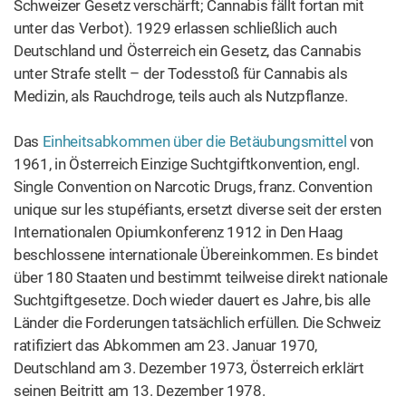
War das hilfreich?
2
0
Ja
Nein
IM TREND
1
Decarboxylierung: So aktivieren
Sie Cannabis
2
Wie man Cannabutter macht