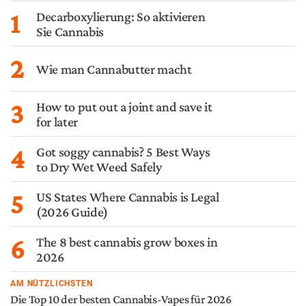
1
Decarboxylierung: So aktivieren
Sie Cannabis
2
Wie man Cannabutter macht
3
How to put out a joint and save it
for later
4
Got soggy cannabis? 5 Best Ways
to Dry Wet Weed Safely
5
US States Where Cannabis is Legal
(2026 Guide)
6
The 8 best cannabis grow boxes in
2026
AM NÜTZLICHSTEN
Die Top 10 der besten Cannabis-Vapes für 2026