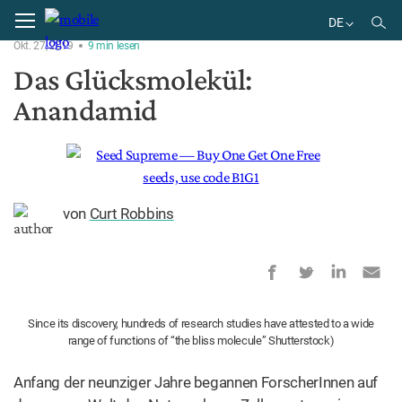
Home
Pflanze
DE
Okt. 27, 2019
9
min
lesen
EN
Das Glücksmolekül:
DE
Anandamid
BR
von
Curt Robbins
Since its discovery, hundreds of research studies have attested to a wide
range of functions of “the bliss molecule” Shutterstock)
Anfang der neunziger Jahre begannen ForscherInnen auf