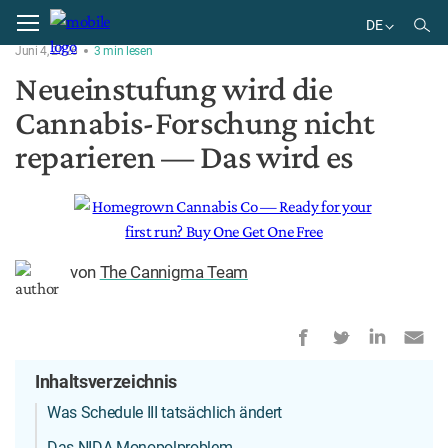
Home
Nachrichten
DE
Juni 4, 2026
3
min
lesen
EN
Neueinstufung wird die
DE
Cannabis-Forschung nicht
BR
ES
reparieren — Das wird es
von
The Cannigma Team
Inhaltsverzeichnis
Was Schedule III tatsächlich ändert
Das NIDA-Monopolproblem