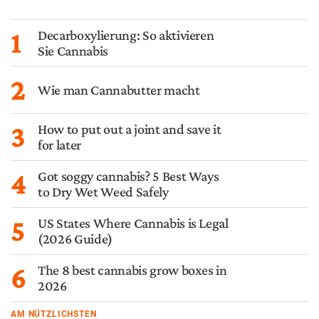
1
Decarboxylierung: So aktivieren
Sie Cannabis
2
Wie man Cannabutter macht
3
How to put out a joint and save it
for later
4
Got soggy cannabis? 5 Best Ways
to Dry Wet Weed Safely
5
US States Where Cannabis is Legal
(2026 Guide)
6
The 8 best cannabis grow boxes in
2026
AM NÜTZLICHSTEN