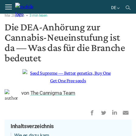
Home
Gesetzliche Lage
DE
Mai 28, 2026
3
min
lesen
EN
Die DEA-Anhörung zur
DE
Cannabis-Neueinstufung ist
BR
ES
da — Was das für die Branche
bedeutet
von
The Cannigma Team
Inhaltsverzeichnis
Wie es dazu kam