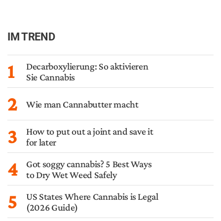
IM TREND
1
Decarboxylierung: So aktivieren
Sie Cannabis
2
Wie man Cannabutter macht
3
How to put out a joint and save it
for later
4
Got soggy cannabis? 5 Best Ways
to Dry Wet Weed Safely
5
US States Where Cannabis is Legal
(2026 Guide)