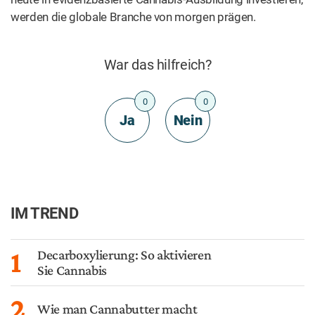
werden die globale Branche von morgen prägen.
War das hilfreich?
0
0
Ja
Nein
IM TREND
1
Decarboxylierung: So aktivieren
Sie Cannabis
2
Wie man Cannabutter macht