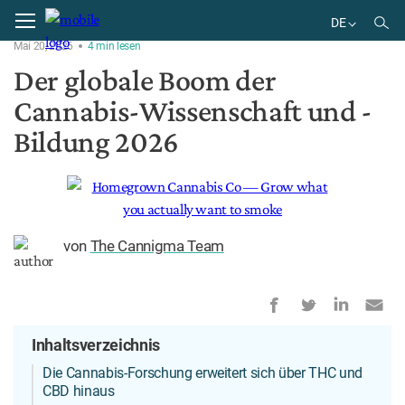
Home
Pflanze
DE
Mai 20, 2026
4
min
lesen
EN
Der globale Boom der
DE
Cannabis-Wissenschaft und -
BR
ES
Bildung 2026
von
The Cannigma Team
Inhaltsverzeichnis
Die Cannabis-Forschung erweitert sich über THC und
CBD hinaus