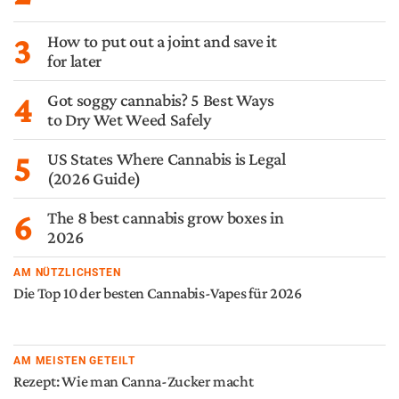
3
How to put out a joint and save it
for later
4
Got soggy cannabis? 5 Best Ways
to Dry Wet Weed Safely
5
US States Where Cannabis is Legal
(2026 Guide)
6
The 8 best cannabis grow boxes in
2026
AM NÜTZLICHSTEN
Die Top 10 der besten Cannabis-Vapes für 2026
AM MEISTEN GETEILT
Rezept: Wie man Canna-Zucker macht