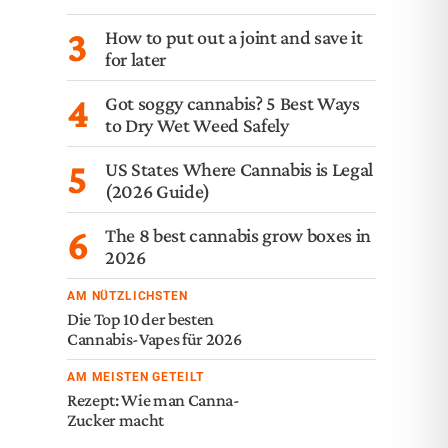
3
How to put out a joint and save it
for later
4
Got soggy cannabis? 5 Best Ways
to Dry Wet Weed Safely
5
US States Where Cannabis is Legal
(2026 Guide)
6
The 8 best cannabis grow boxes in
2026
AM NÜTZLICHSTEN
Die Top 10 der besten
Cannabis-Vapes für 2026
AM MEISTEN GETEILT
Rezept: Wie man Canna-
Zucker macht