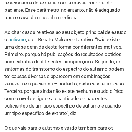
Dr. Faveret ressalta a importância das distribuição das
doses. “Na maioria das vezes, a dose ideal é dividida em
duas vezes”, diz. “No entanto, para algumas indicações –
insônia
e
enxaqueca
, por exemplo – é possível ingerir
uma única vez ao dia; em outras, três”. Dr. Malcher
completa: “A quantidade de doses diárias varia, já que há
efeitos agudos e efeitos que vão se estabelecendo ao
longo do período de uso”.
THC e CBD
A composição do extrato da cannabis medicinal
geralmente busca equilibrar as duas substâncias da
planta que são mais usadas no momento: o canabidiol
(CBD) e o tetra-hidrocanabinol (THC). Essa é uma variável
fundamental na definição tanto do tratamento quanto da
dose diária.