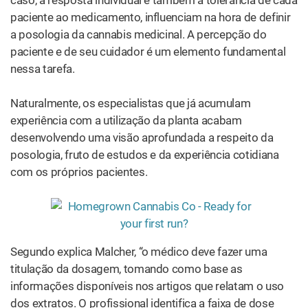
titulação da dosagem, tomando como base as
informações disponíveis nos artigos que relatam o uso
dos extratos. O profissional identifica a faixa de dose
efetiva com a quantidade correspondente de CBD e inicia
o tratamento com uma dose na banda inferior dessa
faixa, a qual vai aumentando conforme a resposta do
paciente”. Esse processo é continuado até se alcançar o
resultado almejado.
“Melhores Prática” na Hora de Definir a
Posologia
A “melhor prática” no momento de definir a posologia da
cannabis medicinal é começar por baixo, ou seja, com
uma dose diária baixa que é aumentada semanalmente,
caso necessário. “Se não houver urgência extrema, você
pode iniciar, no caso de pessoas adultas, com doses de