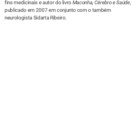
fins medicinais e autor do livro
Maconha, Cérebro e Saúde
,
publicado em 2007 em conjunto com o também
neurologista Sidarta Ribeiro.
Renato Malcher durante audiência no Senado em 2014. Foto: Edilson
Rodrigues/Ag.Senado
Soma-se a essa “composição de fatores” o fato de a
cannabis medicinal ter aplicação para diferentes quadros
clínicos. Para cada um, procura-se um resultado
específico. Hoje a cannabis medicinal está sendo
utilizada de forma crescente, em todo o mundo, em
casos de
epilepsia
,
parkinson
,
glaucoma
e
síndrome do
intestino irritável
, entre outros.
Experiência Individual Transformada em