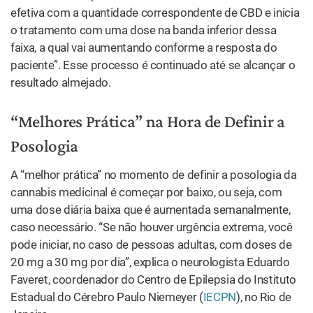
20 mg a 30 mg por dia”, explica o neurologista Eduardo
Faveret, coordenador do Centro de Epilepsia do Instituto
Estadual do Cérebro Paulo Niemeyer (
IECPN
), no Rio de
Janeiro.
Eduardo Faveret em palestra no Museu do Amanhã, RJ, em 2018. Foto:
reprodução youtube
Segundo o médico, o aumento da dosagem, quando
necessário, pode ser feito na mesma proporção da dose
inicial. Por exemplo, uma pessoa que começa com 25 mg
diárias pode subir para 50 mg na segunda semana, para
75 mg na terceira, 100 mg na quarta, e assim por diante.
“A evolução pode, no entanto, ser mais rápida, por
exemplo de 50 em 50 miligramas”, detalha o
neurologista. “Depende da pressa do paciente em