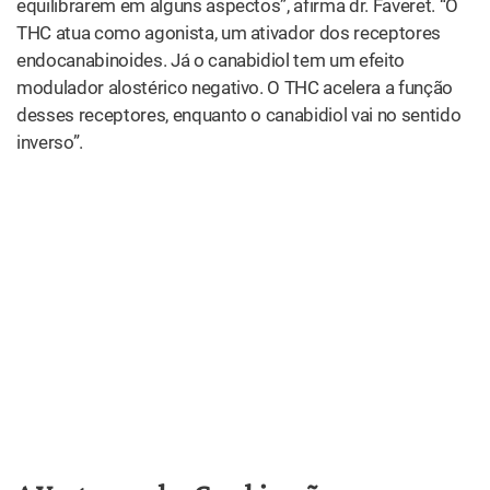
THC: Psicoativo Sim, Mas Superpoderoso
Segundo Faveret, o THC tem efeitos benéficos em vários
tipos de tratamento. Em caso de câncer, afirma o médico,
pode ser usado como “coadjuvante” no combate aos
efeitos da
quimioterapia (náusea, vômito, falta de apetite)
ou mesmo como agente anticancerígeno.
Em casos de
glaucoma
, ajuda a reduzir a pressão
intraocular e a proteger a retina, enquanto no Parkinson
ele diminui os tremores associados a esse mal. O THC
atua também como anti-inflamatório, no combate a
dores crônicas, no tratamento da epilepsia, de Alzheimer
e da
asma
. “Em geral, para estes quadros, eu costumo
combinar THC com CBD. Com a utilização de dois óleos,
um mais rico em canabidiol, outro em THC, a proporção
pode ser individualizada”, comenta.