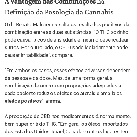
Nos casos de autismo, afirma Malcher, a administração
equilibrada de THC e CDB traz bons resultados. “Juntos,
eles melhoram o estado de humor, reduzem ansiedade e
o nervosismo, reduzem a hiperatividade e facilitam a
atenção e a conexão social. Por fim, também melhoram a
qualidade do sono”, conclui.
Conclusão
A forma ideal de definir a posologia da cannabis depende
de inúmeros fatores e é fundamental para o sucesso dos
tratamentos. São considerados aspectos diversos, que
passam pela reação individual, nível de tolerância, a
gravidade da doença e o resultado buscado, o transtorno
em tratamento e o tipo de extrato utilizado. Portanto, o
acompanhamento médico e o relato do paciente ou de
seu cuidador são fundamentais para se chegar à dose