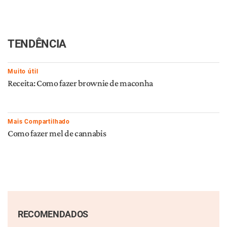
BRASIL
Cannabis medicinal no
O bê-a-bá do solo para o
trabalho: como fica essa
cultivo de cannabis
questão?