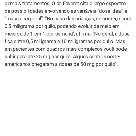
Como se sabe, o THC é a substância responsável pelo
“high”, o efeito psicoativo
da cannabis. Assim como quem
usa a planta para fins recreativos, no caso do uso
medicinal – sempre dependendo da dose e da tolerância
própria de cada pessoa – o THC também pode provocar
efeitos colaterais adversos e indesejáveis. Por exemplo,
aumentar, ao invés de reduzir, quadros de
ansiedade
.
Daí a necessidade de haver um equilíbrio entre THC e CBD
na posologia a ser definida, já que este último, além das
qualidades medicinais próprias, ainda age como redutor
dos
efeitos colaterais do THC
.
“Do ponto de vista da ação, os dois compostos têm essa
possibilidade de ser meio ‘ying yang’, ou seja, de se
equilibrarem em alguns aspectos”, afirma dr. Faveret. “O
THC atua como agonista, um ativador dos receptores