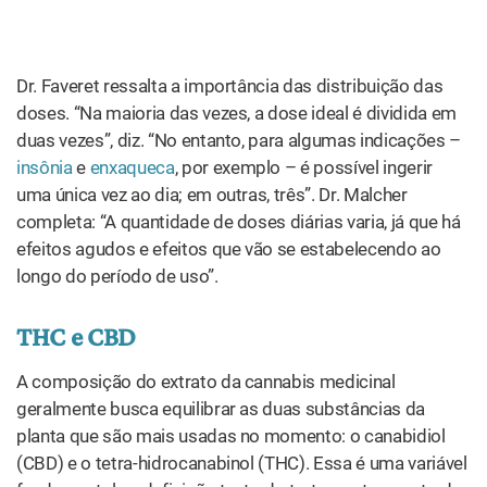
endocanabinoides. Já o canabidiol tem um efeito
modulador alostérico negativo. O THC acelera a função
desses receptores, enquanto o canabidiol vai no sentido
inverso”.
A Vantagem das Combinações
na
Definição da Posologia da Cannabis
O dr. Renato Malcher ressalta os resultados positivos da
combinação entre as duas substâncias. “O THC sozinho
pode causar picos de ansiedade e mesmo desencadear
surtos. Por outro lado, o CBD usado isoladamente pode
causar irritabilidade”, compara.
“Em ambos os casos, esses efeitos adversos dependem