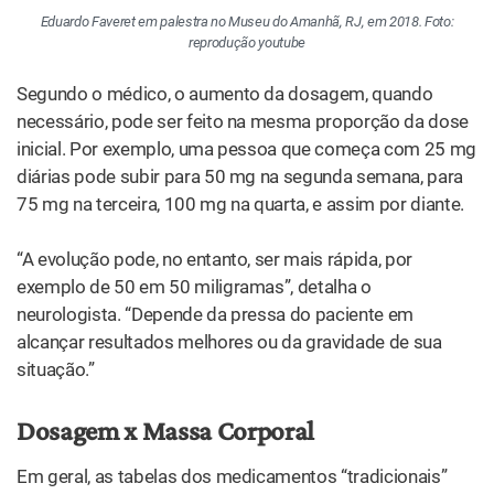
Terceiro, porque ainda não existe nenhum estudo clínico
com o nível de rigor e a quantidade de pacientes
suficientes de um tipo específico de autismo e usando
um tipo específico de extrato”, diz.
O que vale para o autismo é válido também para os
demais tratamentos. O dr. Faveret cita o largo espectro
de possibilidades envolvendo as variáveis “dose ideal” e
“massa corporal”. “No caso das crianças, se começa com
0,5 miligrama por quilo, podendo evoluir de meio em
meio ou de 1 em 1 por semana”, afirma. “No geral, a dose
fica entre 0,5 miligrama e 10 miligramas por quilo. Mas
em pacientes com quadros mais complexos você pode
subir para até 25 mg por quilo. Alguns centros norte-
americanos chegaram a doses de 50 mg por quilo”.