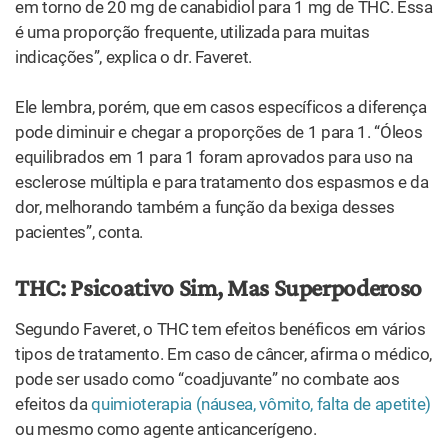
ideal para cada um.
Foi útil para você?
11
0
Sim
Não
TENDÊNCIA
Muito útil
Receita: Como fazer brownie de maconha
Mais Compartilhado
Como fazer mel de cannabis