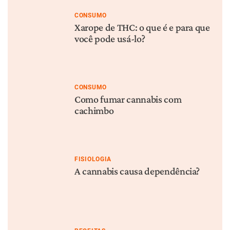
Como definir a posologia da
Da medicina tradicional à
cannabis?
cannabis medicinal
MAIS POPULAR
CONSUMO
FISIOLOGIA
Descarboxilação da
O que é CBG?
cannabis: entenda esse
processo