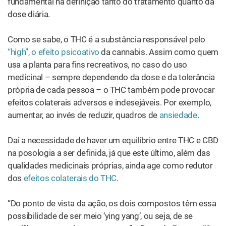
da pessoa e da dose. Mas, de uma forma geral, a
combinação de ambos em proporções adequadas a
cada paciente reduz os efeitos colaterais e amplia os
efeitos positivos”, afirma.
A proporção de CBD nos medicamentos é, normalmente,
bem superior à do THC. “Em geral, os óleos importados
dos Estados Unidos, Israel, Canadá e outros lugares têm
em torno de 20 mg de canabidiol para 1 mg de THC. Essa
é uma proporção frequente, utilizada para muitas
indicações”, explica o dr. Faveret.
Ele lembra, porém, que em casos específicos a diferença
pode diminuir e chegar a proporções de 1 para 1. “Óleos
equilibrados em 1 para 1 foram aprovados para uso na
esclerose múltipla e para tratamento dos espasmos e da
dor, melhorando também a função da bexiga desses
pacientes”, conta.