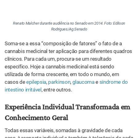
Conhecimento Geral
Todas essas variáveis, somadas à gravidade de cada
caso, à resposta individual e também à tolerância de cada
paciente ao medicamento, influenciam na hora de definir
a posologia da cannabis medicinal. A percepção do
paciente e de seu cuidador é um elemento fundamental
nessa tarefa.
Naturalmente, os especialistas que já acumulam
experiência com a utilização da planta acabam
desenvolvendo uma visão aprofundada a respeito da
posologia, fruto de estudos e da experiência cotidiana
com os próprios pacientes.
Segundo explica Malcher, “o médico deve fazer uma