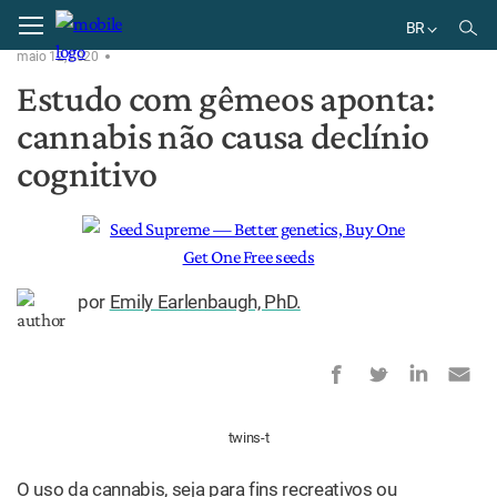
Home
Fisiologia
BR
maio 12, 2020
EN
Estudo com gêmeos aponta:
DE
cannabis não causa declínio
BR
ES
cognitivo
por
Emily Earlenbaugh, PhD.
twins-t
O uso da cannabis, seja para fins recreativos ou