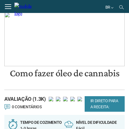
Home
Receitas
BR
EN
DE
BR
ES
Como fazer óleo de cannabis
AVALIAÇÃO (1.3K)
IR DIRETO PARA
0 COMENTÁRIOS
A RECEITA:
TEMPO DE COZIMENTO
NÍVEL DE DIFICULDADE
1-3 horas
Fácil