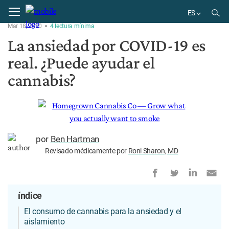
Home
Tratamiento
ES
Mar 18, 2020
4
lectura
mínima
EN
La ansiedad por COVID-19 es
DE
real. ¿Puede ayudar el
BR
ES
cannabis?
por
Ben Hartman
Revisado médicamente por
Roni Sharon, MD
índice
El consumo de cannabis para la ansiedad y el
aislamiento