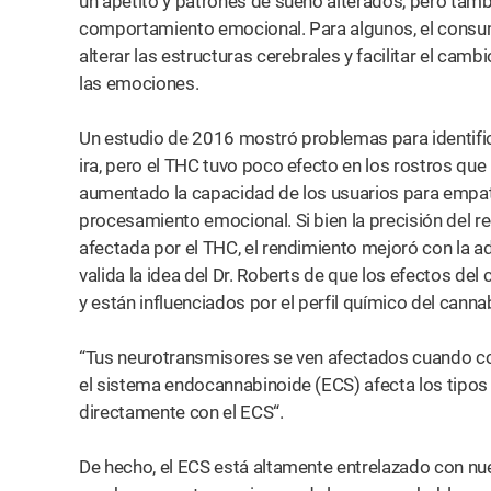
un apetito y patrones de sueño alterados, pero tambi
comportamiento emocional. Para algunos, el cons
alterar las estructuras cerebrales y facilitar el ca
las emociones.
Un estudio de 2016 mostró problemas para identific
ira, pero el THC tuvo poco efecto en los rostros que
aumentado la capacidad de los usuarios para empat
procesamiento emocional. Si bien la precisión del r
afectada por el THC, el rendimiento mejoró con la a
valida la idea del Dr. Roberts de que los efectos d
y están influenciados por el perfil químico del canna
“Tus neurotransmisores se ven afectados cuando co
el sistema endocannabinoide (ECS) afecta los tipos 
directamente con el ECS“.
De hecho, el ECS está altamente entrelazado con nu
 en