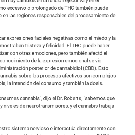
én hay cambios en la función ejecutiva y en el
umo excesivo o prolongado de THC también puede
mbio en las regiones responsables del procesamiento de
ar expresiones faciales negativas como el miedo y la
 mostraban tristeza y felicidad. El THC puede haber
izar con otras emociones, pero también afectó el
econocimiento de la expresión emocional se vio
dministración posterior de cannabidiol (CBD). Esto
el cannabis sobre los procesos afectivos son complejos
bis, la intención del consumo y también la dosis.
nsumes cannabis“, dijo el Dr. Roberts; “sabemos que
y niveles de neurotransmisores, y el cannabis trabaja
estro sistema nervioso e interactúa directamente con