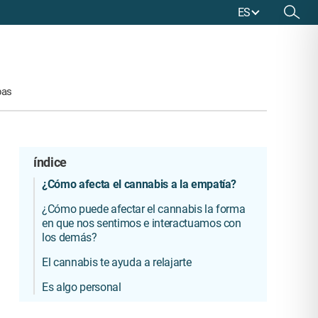
ES
EN
DE
ES
pas
Pan de banana
Menopausia
Skywalker OG
índice
¿Dónde es legal la marihuana?
Queso
Sistema Endocannabinoide
SCI
Snoop’s Dream
¿Cómo afecta el cannabis a la empatía?
Legalidad en España
Té
Efectos sobre el hígado
Tendinitis
Sour Diesel
¿Cómo puede afectar el cannabis la forma
ONU – prohibición de la publicidad
Tinturas
Marihuana y el ejercicio
TEPT
Tangie
en que nos sentimos e interactuamos con
Argumentos pro activismo
Más recetas >>
Depresora, estimulante o alucinógena?
VIH/SIDA
los demás?
El cannabis te ayuda a relajarte
Es algo personal