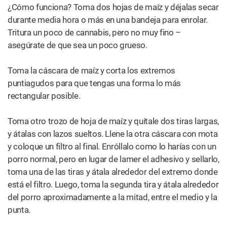
PLANTA
Todo sobre las cepas de
marihuana Kush
PRODUCTOS
Cómo usar un vaporizador (vape)
de marihuana
FISIOLOGÍA
¿Porque la marihuana pone los
ojos rojos?