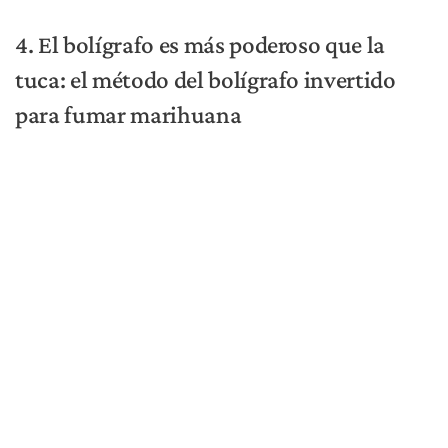
del bolígrafo, encienda la hierba e inhale.
5. Cómo fumar marihuana con hojas de
maíz
Toma dos hojas de maíz y déjalas secar durante media hora o más en una
bandeja para enrolar. (Shutterstock)
Para nuestros lectores del medio oeste, o cualquier
fanático del cannabis que por alguna razón no tenga
hojillas, pero tenga mazorcas de maíz sin pelar y una
inclinación por la aventura, este próximo método es para
usted.
¿Cómo funciona? Toma dos hojas de maíz y déjalas secar
durante media hora o más en una bandeja para enrolar.
Tritura un poco de cannabis, pero no muy fino –