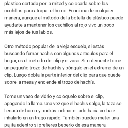
Si tienes un bolígrafo con punta de metal, es tu día de
suerte – incluso si el cuerpo del bolígrafo es de plástico.
En primer lugar, haz tu mejor impresión de MacGyver y
desmonta todas las piezas del bolígrafo. Si lo desea,
puede ponerse una venda en los ojos e imaginar que está
en un entrenamiento básico y se le ha encomendado la
tarea de desarmar un M16 y volver a armarlo con los ojos
cerrados. Incluso puedes poner un poco de Buffalo
Springfield o «Fortunate Son» de fondo para completar el
ambiente.
Ahora, toma la tapa de metal desenroscada y dale la
vuelta, insertando la punta estrecha en el extremo del eje
hueco del bolígrafo. Asegúrate de meterlo con fuerza
para que selle. Coloque un poco de mota en la tapa (que
ahora es su bowl), coloque los labios en el otro extremo