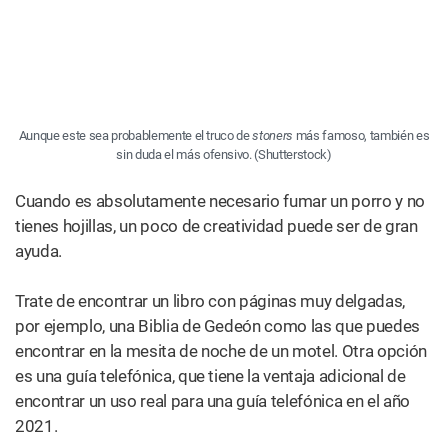
2021.
En ambos casos, trate de encontrar una página que no
tenga mucha tinta, y humedezca con cuidado y corte una
pieza rectangular lo suficientemente grande como para
usarla de hojilla.
También se puede utilizar la capa de papel dentro de una
envoltura de goma de mascar de papel de aluminio.
Simplemente caliente el lado del papel de aluminio con un
encendedor por un rato, y luego retire suavemente la capa
de papel.
Los papeles utilizados en estos métodos no tendrán la
goma adhesiva que se encuentra en la mayoría de las
hojillas. Necesitarás una cantidad generosa de saliva para