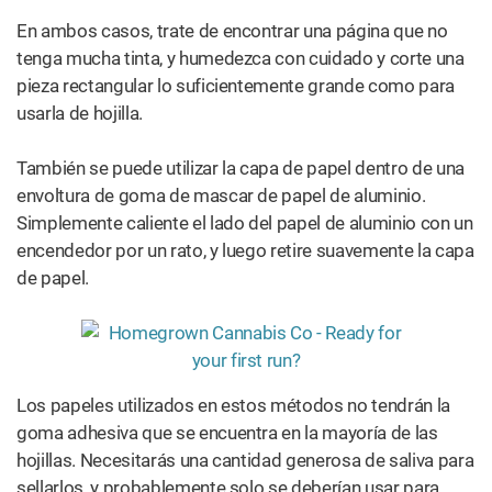
sellarlos, y probablemente solo se deberían usar para
enrollar un porro más pequeño y de menor duración.
Podría decirse que otro método que encaja en esta
categoría es la vieja técnica de «ahuecar un cigarrillo». Si
tienes un cigarrillo de repuesto en la casa, enrolalo hacia
adelante y hacia atrás entre las puntas de los dedos para
sacar con cuidado el tabaco del cigarrillo sin romper el
papel.
Luego, coloque un poco de cannabis bien molido en el
papel ahuecado y apisonalo hasta que se haya llenado
como quieras. Probablemente querrás dejar el filtro del
final solo para mantener todo junto.
3. Pitadas de cuchillos calientes y clips de
papeles humeantes