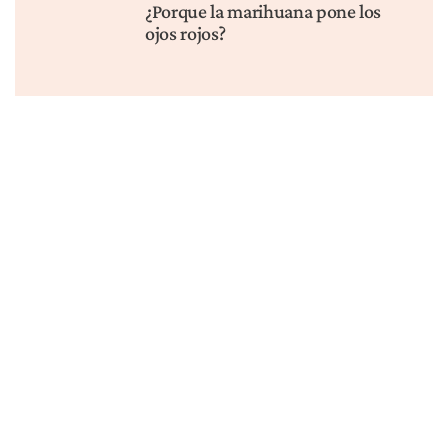
MÁS PUBLICACIONES
NOTICIAS
INVESTIGACIÓN
Cannabis en la Copa
Un Medicamento Derivado
Mundial 2026: Lo que todo
del Cannabis Superó a los
aficionado necesita saber
Opioides en un Ensayo
Clínico. Esto Es Lo Que
Significa.
NOTICIAS
REGULACIÓN
La reclasificación no
La audiencia de la DEA
arreglará la investigación
sobre la reclasificación del
del cannabis — esto es lo
cannabis ya está aquí — Qué
que sí lo hará
significa para la industria