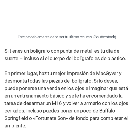
asegúrate de que sea un poco grueso.
Toma la cáscara de maíz y corta los extremos
puntiagudos para que tengas una forma lo más
rectangular posible.
Toma otro trozo de hoja de maíz y quítale dos tiras largas,
y átalas con lazos sueltos. Llene la otra cáscara con mota
y coloque un filtro al final. Enróllalo como lo harías con un
porro normal, pero en lugar de lamer el adhesivo y sellarlo,
toma una de las tiras y átala alrededor del extremo donde
está el filtro. Luego, toma la segunda tira y átala alrededor
del porro aproximadamente a la mitad, entre el medio y la
punta.
Llevará un poco más de tiempo encender el porro de
hojas de maíz, pero una vez que lo haga, tendrá un porro
robusto y completamente vegetal que se quemará