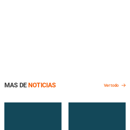
Noticias
Condiciones
Planta
Recetas
Cepas
Tratamiento
Fisiología
Productos
Investigación
Contáctanos
¿Quieres ser un contribuidor?
Sobre nosotros
Términos de uso
Publicite con nosotros