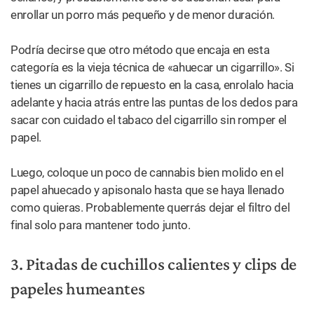
El truco de los
cuchillos
calientes es
ideal para el
hachís.
(Shutterstock)
El método del cuchillo caliente es un truco de MacGyver
de marihuana de la vieja escuela como ningún otro. Es
básicamente una versión de vapeo del siglo XX. Más o
menos.
La idea es simple, toma dos cuchillos de
mantequilla
y
calienta las puntas en la estufa hasta que estén ardiendo.
Luego, toma un pequeño trozo de flor de cannabis o un
poquito de concentrado (este método funciona
especialmente bien con el hachís) y colócalo en la punta
de uno de los cuchillos, y presiona la punta del otro