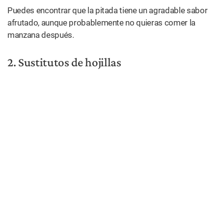
Aunque este
sea
probablemente
el truco de
stoners
más
famoso,
también es sin
duda el más
ofensivo.
(Shutterstock)
Cuando es absolutamente necesario fumar un porro y no
tienes hojillas, un poco de creatividad puede ser de gran
ayuda.
Trate de encontrar un libro con páginas muy delgadas,
por ejemplo, una Biblia de Gedeón como las que puedes
encontrar en la mesita de noche de un motel. Otra opción
es una guía telefónica, que tiene la ventaja adicional de
encontrar un uso real para una guía telefónica en el año