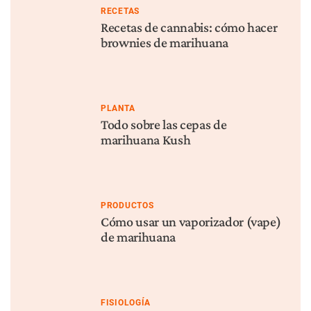
FISIOLOGÍA
PLANTA
Cómo la marihuana afecta al
Cómo deshacerse del olor a
hígado
cannabis
TRATAMIENTO
FISIOLOGÍA
¿Qué es el efecto séquito?
¿Qué es el CBG?
Información cannábica a tu casilla
Suscríbete