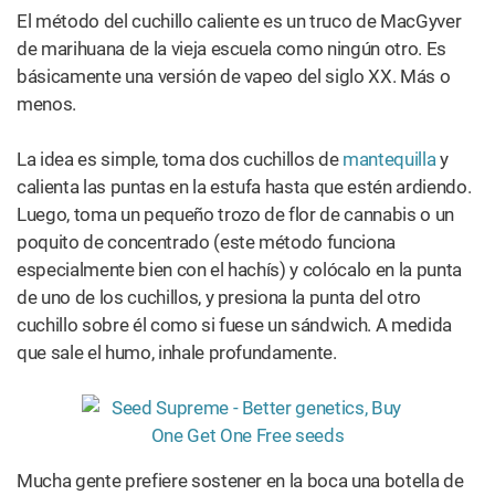
sobre la mesa y enciende el trozo de hachís.
Tome un vaso de vidrio y colóquelo sobre el clip,
apagando la llama. Una vez que el hachís salga, la taza se
llenará de humo y podrás inclinar el lado hacia arriba e
inhalarlo en un trago rápido. También puedes meter una
pajita adentro si prefieres beberlo de esa manera.
4. El bolígrafo es más poderoso que la
tuca: el método del bolígrafo invertido
para fumar marihuana
Este
probablemente
deba ser tu
último recurso.
(Shutterstock)