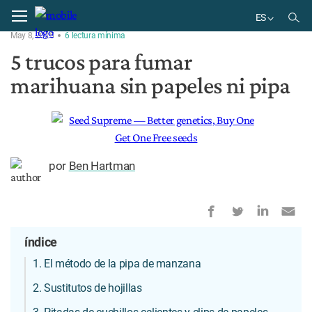
Home
Noticias
ES
May 8, 2025
6
lectura
mínima
EN
5 trucos para fumar
ES
marihuana sin papeles ni pipa
por
Ben Hartman
índice
1. El método de la pipa de manzana
2. Sustitutos de hojillas