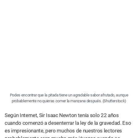
afrutado,
aunque
probablemente
no quieras
comer la
manzana
después.
(Shutterstock)
Según Internet, Sir Isaac Newton tenía solo 22 años
cuando comenzó a desenterrar la ley de la gravedad. Eso
es impresionante, pero muchos de nuestros lectores
probablemente eran mucho más jóvenes cuando se
dieron cuenta por primera vez de que podían fabricar una
pipa con una manzana – y sentirse menos limitados por
las leyes del movimiento en cuestión de minutos.
El método de la manzana es tan simple como parece, y
todo lo que necesitas es una manzana fresca y crujiente, y
un bolígrafo.