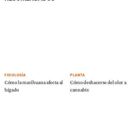
FISIOLOGÍA
PLANTA
Cómo la marihuana afecta al
Cómo deshacerse del olor a
hígado
cannabis