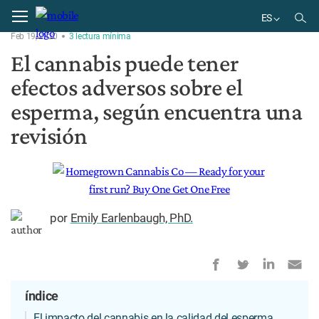
Home
Investigación
ES
Feb 19, 2020
3
lectura
mínima
EN
El cannabis puede tener
BR
efectos adversos sobre el
ES
esperma, según encuentra una
revisión
por
Emily Earlenbaugh, PhD.
índice
El impacto del cannabis en la calidad del esperma