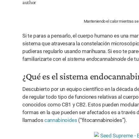
Manteniendo el calor mientras s
Si te paras a pensarlo, el cuerpo humano es una mara
sistema que atravesara la constelación microscópi
pudieras regularlo usando marihuana. Si eso te par
familiarizarte con el
sistema endocannabinoide
de tu
¿Qué es el sistema endocannabi
Descubierto por un equipo científico en la década d
de regular todo tipo de funciones relativas al cuer
conocidos como CB1 y CB2. Estos pueden modular to
formas en la que pueden ser afectados es a través
llamados
cannabinoides
(“fitocannabinoides”).