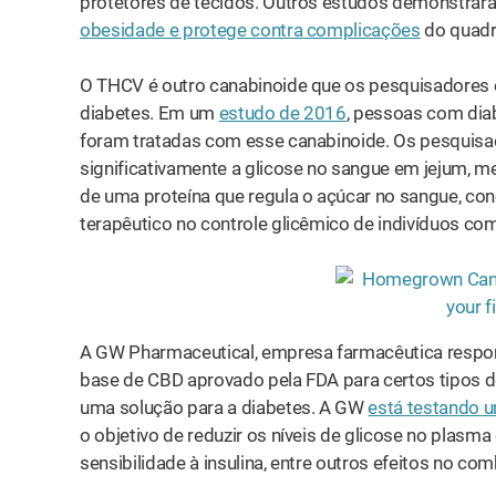
protetores de tecidos. Outros estudos demonstra
obesidade e protege contra complicações
do quadr
O THCV é outro canabinoide que os pesquisadores
diabetes. Em um
estudo de 2016
, pessoas com dia
foram tratadas com esse canabinoide. Os pesquis
significativamente a glicose no sangue em jejum, m
de uma proteína que regula o açúcar no sangue, co
terapêutico no controle glicêmico de indivíduos com
A GW Pharmaceutical, empresa farmacêutica respon
base de CBD aprovado pela FDA para certos tipos d
uma solução para a diabetes. A GW
está testando 
o objetivo de reduzir os níveis de glicose no plasm
sensibilidade à insulina, entre outros efeitos no co