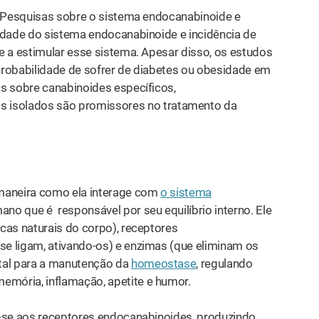
? Pesquisas sobre o sistema endocanabinoide e
idade do sistema endocanabinoide e incidência de
e a estimular esse sistema. Apesar disso, os estudos
obabilidade de sofrer de diabetes ou obesidade em
 sobre canabinoides específicos,
 isolados são promissores no tratamento da
 maneira como ela interage com
o sistema
no que é responsável por seu equilíbrio interno. Ele
as naturais do corpo), receptores
e ligam, ativando-os) e enzimas (que eliminam os
al para a manutenção da
homeostase
, regulando
emória, inflamação, apetite e humor.
se aos receptores endocanabinoides, produzindo