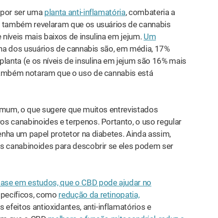
 por ser uma
planta anti-inflamatória
, combateria a
s também revelaram que os usuários de cannabis
 níveis mais baixos de insulina em jejum.
Um
lina dos usuários de cannabis são, em média, 17%
anta (e os níveis de insulina em jejum são 16% mais
ambém notaram que o uso de cannabis está
mum, o que sugere que muitos entrevistados
s canabinoides e terpenos. Portanto, o uso regular
nha um papel protetor na diabetes. Ainda assim,
 canabinoides para descobrir se eles podem ser
ase em estudos, que o CBD pode ajudar no
specíficos, como
redução da retinopatia,
 efeitos antioxidantes, anti-inflamatórios e