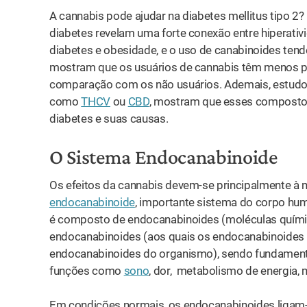
A cannabis pode ajudar na diabetes mellitus tipo 2
diabetes revelam uma forte conexão entre hiperativ
diabetes e obesidade, e o uso de canabinoides tend
mostram que os usuários de cannabis têm menos pr
comparação com os não usuários. Ademais, estudos
como
THCV
ou
CBD
, mostram que esses compostos
diabetes e suas causas.
O Sistema Endocanabinoide
Os efeitos da cannabis devem-se ​​principalmente à
endocanabinoide
, importante sistema do corpo huma
é composto de endocanabinoides (moléculas químic
endocanabinoides (aos quais os endocanabinoides s
endocanabinoides do organismo), sendo fundament
funções como
sono
,
dor, metabolismo de energia, m
Em condições normais, os endocanabinoides ligam-