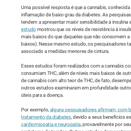
Uma possível resposta é que a cannabis, conhecida
inflamação de baixo grau da diabetes. As pesquisa
tendem a apresentar maior sensibilidade à insulina e
estudo
mostrou que os níveis de resistência à insu
mais baixos do que daqueles que não consomem a pl
baixos). Nesse mesmo estudo, os pesquisadores t
associado a medidas menores de cintura.
Esses estudos foram realizados com a cannabis co
consumiam THC, além de níveis mais baixos de outro
de cannabis com alto teor de THC, de fato, desempe
outros estudos examinaram em profundidade outros
úteis para a doença.
Por exemplo,
alguns pesquisadores afirmam, com b
tratamento da diabetes
, devido a seus benefícios e
cardiomiopatia e neuropatia
, provavelmente por seus