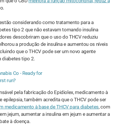
ram que o CBD
melhora a função mitocondrial, reduz a
o.
 estão considerando como tratamento para a
betes tipo 2 que não estavam tomando insulina
adores descobriram que o uso do THCV reduziu
elhorou a produção de insulina e aumentou os níveis
ncluindo que o THCV pode ser um novo agente
 diabetes tipo 2.
sável pela fabricação do Epidiolex, medicamento à
e epilepsia, também acredita que o THCV pode ser
um medicamento à base de THCV para diabetes
, com
a em jejum, aumentar a insulina em jejum e aumentar a
mbate à doença.