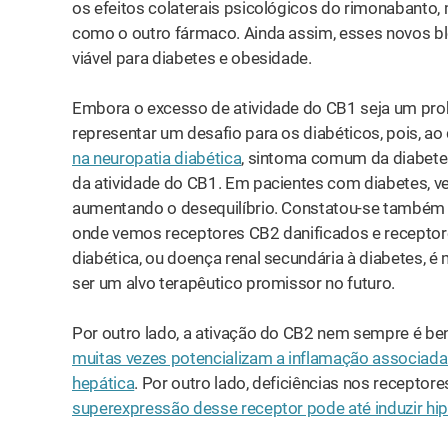
os efeitos colaterais psicológicos do rimonabanto
como o outro fármaco. Ainda assim, esses novos 
viável para diabetes e obesidade.
Embora o excesso de atividade do CB1 seja um pro
representar um desafio para os diabéticos, pois, ao 
na neuropatia diabética
, sintoma comum da diabetes
da atividade do CB1. Em pacientes com diabetes, ve
aumentando o desequilíbrio. Constatou-se também q
onde vemos receptores CB2 danificados e receptores
diabética, ou doença renal secundária à diabetes, 
ser um alvo terapêutico promissor no futuro.
Por outro lado, a ativação do CB2 nem sempre é b
muitas vezes potencializam a inflamação associada à
hepática
. Por outro lado, deficiências nos receptor
superexpressão desse receptor pode até induzir h