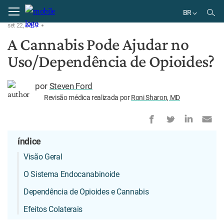
Home
Condição
BR
set 22, 2019
EN
A Cannabis Pode Ajudar no
DE
Uso/Dependência de Opioides?
BR
por
Steven Ford
Revisão médica realizada por
Roni Sharon, MD
índice
Visão Geral
O Sistema Endocanabinoide
Dependência de Opioides e Cannabis
Efeitos Colaterais