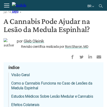
Home
Condição
BR
jan 14, 2020
EN
A Cannabis Pode Ajudar na
BR
Lesão da Medula Espinhal?
por
Gleb Oleinik
Revisão científica realizada por
Roni Sharon, MD
índice
Visão Geral
Como a Cannabis Funciona no Caso de Lesões da
Medula Espinhal
Estudos Médicos Sobre Lesão Medular e Cannabis
Efeitos Colaterais