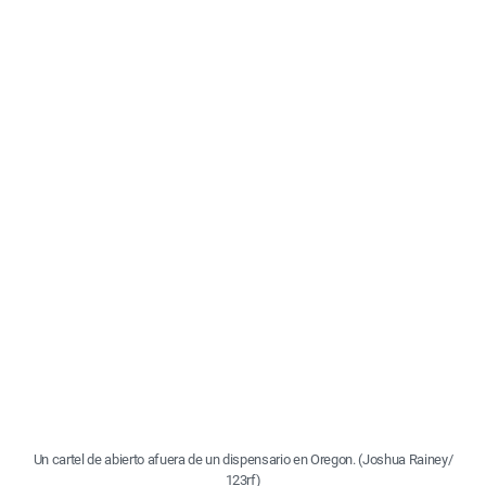
Un cartel
de abierto
afuera de
un
dispensario
en Oregon.
(Joshua
Rainey/
123rf)
Este fue un año en el que los
meme
s nos ayudaron a
mantenernos (mayormente) cuerdos. Asimismo, varios
memes
de cannabis se destacaron de la multitud: “quién
hubiera pensado que un día estaríamos fumando
marihuana en una reunión familiar, y la reunión familiar
sería la parte ilegal”.
En marzo, cuando las órdenes de cuarentena entraron en
vigor en todos los Estados Unidos, la marihuana alcanzó