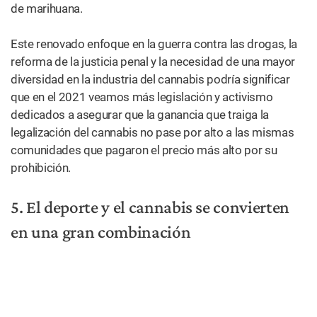
pruebas de marihuana a la temporada 2020-2021,
posiblemente haciéndola una realidad permanente.
Esta era de tolerancia también se extiende al béisbol,
donde la Liga Mayor de Béisbol anunció que retiraba a la
marihuana de su lista de “drogas de abuso” a finales del
2019.
Realmente, el mundo de los deportes se está calentando
con el cannabis, y en el 2020 esta tendencia continuó a lo
grande.
Bien, sabemos que dijimos que había cinco, pero aquí hay
una sexta.
6. Los estadounidenses gastan casi USD
18 mil millones en cannabis