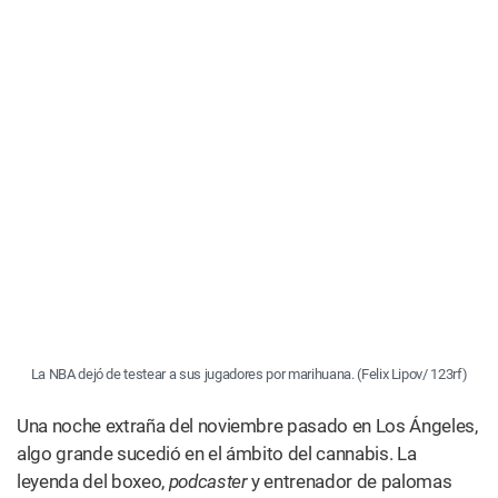
Si alguna vez hubo un año en el que sólo quisieras
acurrucarte en el sofá y fumar porro, ese fue el 2020. Y no
es sólo un sentimiento: tenemos las estadísticas que lo
respaldan.
De acuerdo con las cifras
recopiladas por Leafly
, los
datos de impuestos e ingresos estatales indican que las
ventas nacionales de marihuana para uso médico y de
adultos sumaron USD 17,9 mil millones en el 2020, 67%
más que los USD 10,7 mil millones en el 2019. En nueve
estados -Arkansas, Connecticut, Florida, Illinois, Maine,
New Jersey, North Dakota, Ohio y Pennsylvania- las ventas
del 2020 fueron el doble que las del 2019, según Leafly.
Esto podría estar relacionado con el pánico que sintieron
los pacientes de cannabis y los consumidores
ocasionales que se apresuraron a abastecerse antes de