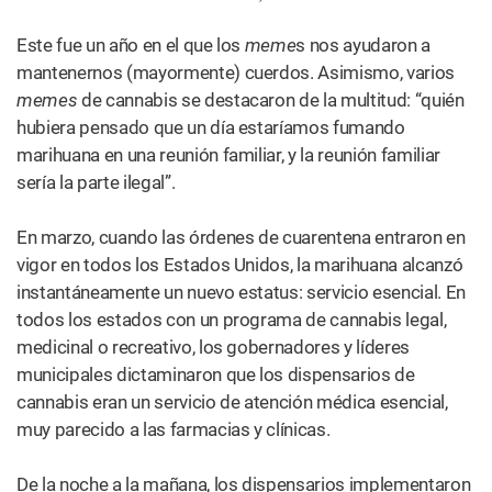
instantáneamente un nuevo estatus: servicio esencial. En
todos los estados con un programa de cannabis legal,
medicinal o recreativo, los gobernadores y líderes
municipales dictaminaron que los dispensarios de
cannabis eran un servicio de atención médica esencial,
muy parecido a las farmacias y clínicas.
De la noche a la mañana, los dispensarios implementaron
pautas de distanciamiento social y pasaron a ofrecer
servicios de pick-up, así como de delivery, donde era
legal. Las exigencias de seguridad también hicieron que
varias jurisdicciones aprobaran medidas temporales que
permitían el delivery de marihuana, fomentando la
esperanza de que las nuevas directrices pudieran llegar a
ser permanentes.
La pandemia también fue testigo del aumento del trabajo
y la escolarización a distancia. Es así que innumerables