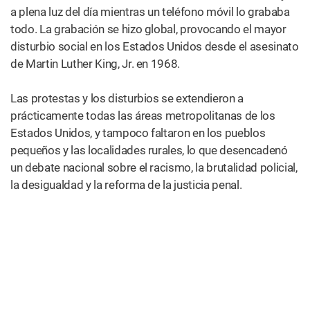
en una gran combinación
La NBA
dejó de
testear a
sus
jugadores
por
marihuana.
(Felix
Lipov/
123rf)
Una noche extraña del noviembre pasado en Los Ángeles,
algo grande sucedió en el ámbito del cannabis. La
leyenda del boxeo,
podcaster
y entrenador de palomas
Mike Tyson se enfrentó a su colega Roy Jones Jr. en una
pelea de la exhibición patrocinada por WeedMaps.