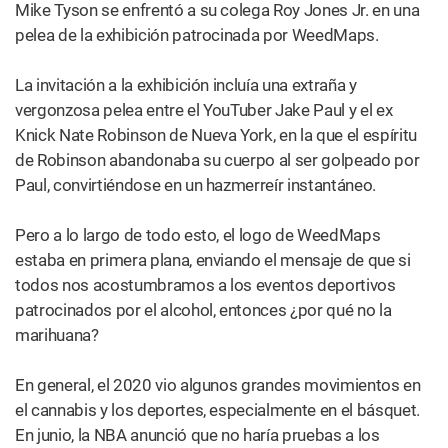
que los encerraran pero, según Leafly, este aumento de
las compras en abril se mantuvo constante durante el
resto del año. Las cifras también indicaban que los
clientes habituales también aumentaron la cantidad de
cannabis que compraron, con un gasto mensual medio
que aumentó del 25 al 40% entre tales consumidores,
informó Leafly.
Este aumento también debe vincularse al hecho de que
tres estados -Michigan, Maine e Illinois- comenzaron
oficialmente la venta legal de cannabis recreacional en el
2020.
Aún es muy pronto para decir lo que traerá el 2021, pero
si el año pasado fue una prueba, el cannabis tiene un don
para prosperar en tiempos de adversidad y, cualquiera
que sea el camino, debes esperar que la marihuana salga
adelante.