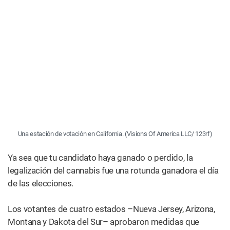
recreativo. Asimismo, un 74% de los votantes de
Mississippi aprobaron una medida para legalizar la
marihuana medicinal y establecer un sistema estatal para
la concesión de licencias a los dispensarios.
Todo esto sin mencionar que tres de estos cinco estados
están entre los más rojos y conservadores del país. Se
puede decir que los resultados envían el mensaje: Si
Mississippi aprueba la legalización de la marihuana
medicinal, ¿por qué no lo pueden hacer todos los demás?
Si Dakota del Sur puede legalizar el cannabis para uso
recreativo, ¿entonces por qué el retraso? (Los estamos
mirando, Texas, Minnesota, Iowa, Wisconsin… la lista
continúa).
La votación es una indicación más del impulso que se ha
dado a la legalización de la marihuana, que ahora cuenta
con el apoyo de más estadounidenses que nunca, según