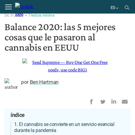
Home
Noticias
ES
Dic 31, 2020
7
lectura
mínima
EN
Balance 2020: las 5 mejores
ES
cosas que le pasaron al
cannabis en EEUU
por
Ben Hartman
índice
1. El cannabis se convierte en un servicio esencial
durante la pandemia