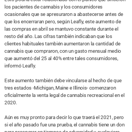
Cómo usar un vaporizador (vape)
de marihuana
FISIOLOGÍA
¿Porque la marihuana pone los
ojos rojos?
MAS DE
NOTICIAS
Ver todo