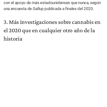
De hecho, según los datos recopilados por la Biblioteca
Nacional de Medicina y PubMed.gov, se publicaron unos
3.595 estudios sobre la marihuana en el último año. Esto
representa más del 10% de todos los estudios
relacionados con cannabis en la base de datos de los
últimos 60 años.
Las
investigaciones
publicadas en el 2020 abarcan desde
la eficacia del cannabis en el tratamiento de diversas
enfermedades, el consumo prenatal de cannabis, el
consumo de marihuana en la adolescencia, la forma en
que la legalización afecta a las tasas de consumo de
cannabis y mucho, mucho más. De hecho, en sólo dos
semanas desde que NORML celebró el número récord de
estudios publicados en el 2020, se publicaron casi 70