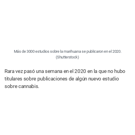
nuevos estudios.
El aumento de las investigaciones sobre cannabis puede
vincularse a una serie de novedades de los últimos años,
en particular la difusión de la legalización del cannabis y la
mayor aceptación general del consumo.
4. Las protestas ponen de relieve al
cannabis y la justicia penal
Una
mujer
sostiene
un cartel
de “No
puedo
respirar”
en una
protesta