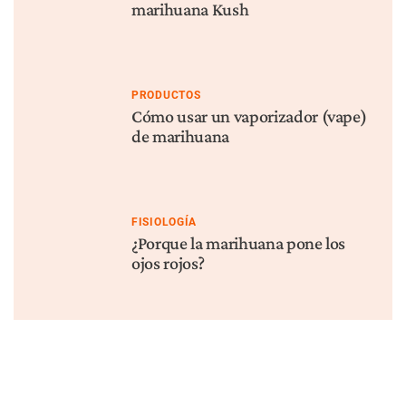
Información cannábica a tu casilla
Suscríbete
MÁS PUBLICACIONES
NOTICIAS
INVESTIGACIÓN
Cannabis en la Copa
Un Medicamento Derivado
Mundial 2026: Lo que todo
del Cannabis Superó a los
aficionado necesita saber
Opioides en un Ensayo