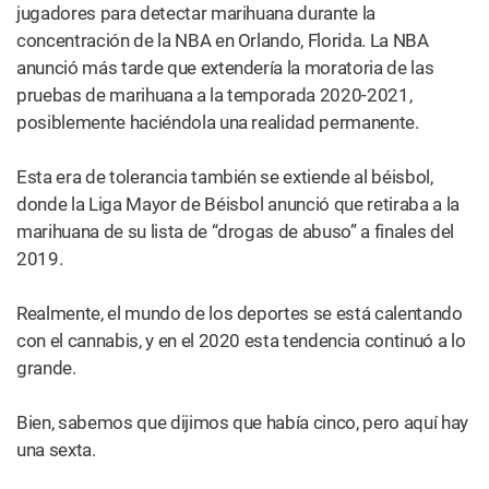
¿Te fue útil?
0
0
Sí
No
TENDENCIAS
MÁS ÚTIL
Cómo descarboxilar marihuana: todo sobre la
activación del cannabis
MÁS COMPARTIDA
Recetas de cannabis: cómo hacer brownies de
marihuana