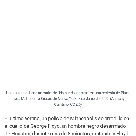
Esto puso la atención en la industria del cannabis, donde
tan sólo el 17%
de los ejecutivos son minorías y
sólo el
1%
de los propietarios de tiendas de dispensarios son
negros, según un análisis realizado en el 2016. Esto sin
mencionar que los negros y morenos han sido durante
décadas desproporcionadamente arrestados por delitos
de marihuana.
Este renovado enfoque en la guerra contra las drogas, la
reforma de la justicia penal y la necesidad de una mayor
diversidad en la industria del cannabis podría significar
que en el 2021 veamos más legislación y activismo
dedicados a asegurar que la ganancia que traiga la
legalización del cannabis no pase por alto a las mismas
comunidades que pagaron el precio más alto por su
prohibición.
5. El deporte y el cannabis se convierten