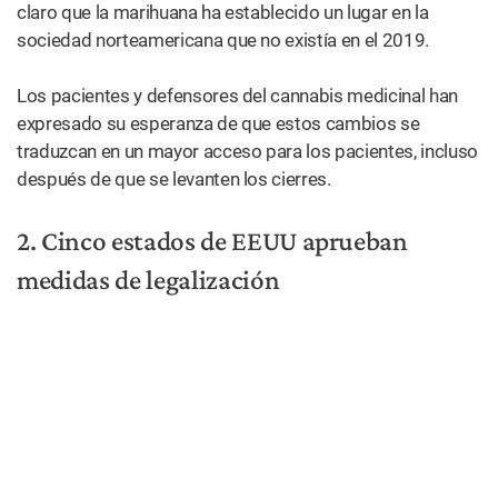
Una
estación
de
votación
en
California.
(Visions
Of
America
LLC/
123rf)
Ya sea que tu candidato haya ganado o perdido, la
legalización del cannabis fue una rotunda ganadora el día
de las elecciones.
Los votantes de cuatro estados –Nueva Jersey, Arizona,
Montana y Dakota del Sur– aprobaron medidas que
legalizaron tanto el cannabis medicinal como el