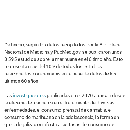
de Black
Lives
Matter
en la
Ciudad
de
Nueva
York, 7
de Junio
de 2020.
(Anthony
Quintano,
CC 2.0)
El último verano, un policía de Minneapolis se arrodilló en
el cuello de George Floyd, un hombre negro desarmado
de Houston, durante más de 8 minutos, matando a Floyd
a plena luz del día mientras un teléfono móvil lo grababa
todo. La grabación se hizo global, provocando el mayor
disturbio social en los Estados Unidos desde el asesinato
de Martin Luther King, Jr. en 1968.