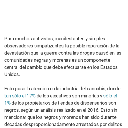
La invitación a la exhibición incluía una extraña y
vergonzosa pelea entre el YouTuber Jake Paul y el ex
Knick Nate Robinson de Nueva York, en la que el espíritu
de Robinson abandonaba su cuerpo al ser golpeado por
Paul, convirtiéndose en un hazmerreír instantáneo.
Pero a lo largo de todo esto, el logo de WeedMaps
estaba en primera plana, enviando el mensaje de que si
todos nos acostumbramos a los eventos deportivos
patrocinados por el alcohol, entonces ¿por qué no la
marihuana?
En general, el 2020 vio algunos grandes movimientos en
el cannabis y los deportes, especialmente en el básquet.
En junio, la NBA anunció que no haría pruebas a los
jugadores para detectar marihuana durante la
concentración de la NBA en Orlando, Florida. La NBA
anunció más tarde que extendería la moratoria de las