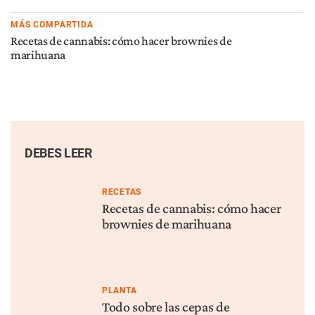
Balance 2020: las 5 mejores
Vapeo vs. Fumata: ¿Cuáles
cosas que le pasaron al
son las diferencias?
cannabis en EEUU
RECOMENDADOS
FISIOLOGÍA
PLANTA
Cómo la marihuana afecta al
Cómo deshacerse del olor a
hígado
cannabis
TRATAMIENTO
FISIOLOGÍA
¿Qué es el efecto séquito?
¿Qué es el CBG?