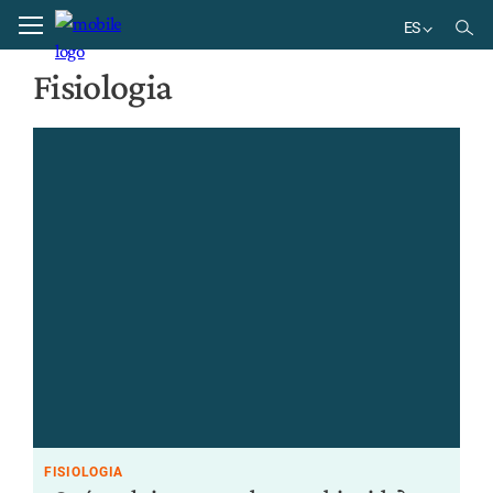
Home
Fisiologia
Page 2
ES
EN
Fisiologia
DE
BR
ES
FISIOLOGIA