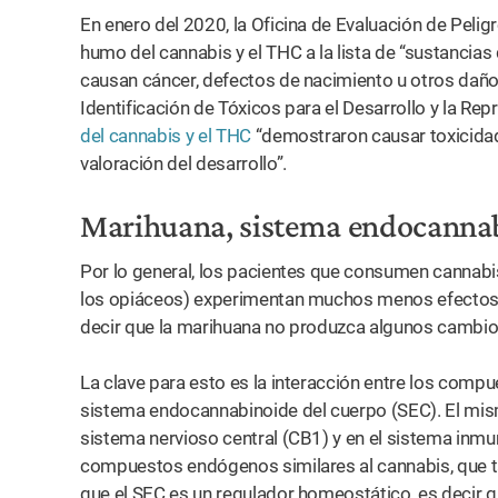
En enero del 2020, la Oficina de Evaluación de Peligr
humo del cannabis y el THC a la lista de “sustancias
causan cáncer, defectos de nacimiento u otros dañ
Identificación de Tóxicos para el Desarrollo y la R
del cannabis y el THC
“demostraron causar toxicidad 
valoración del desarrollo”.
Marihuana, sistema endocanna
Por lo general, los pacientes que consumen cannab
los opiáceos) experimentan muchos menos efectos 
decir que la marihuana no produzca algunos cambio
La clave para esto es la interacción entre los compue
sistema endocannabinoide del cuerpo (SEC). El mis
sistema nervioso central (CB1) y en el sistema inm
compuestos endógenos similares al cannabis, que t
que el SEC es un regulador homeostático, es decir qu
l