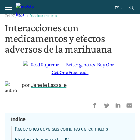
Home
Tratamiento
ES
Oct 27, 2019
9
lectura
mínima
BR
Interacciones con
ES
medicamentos y efectos
adversos de la marihuana
por
Janelle Lassalle
índice
Reacciones adversas comunes del cannabis
Efectos adversos del THC