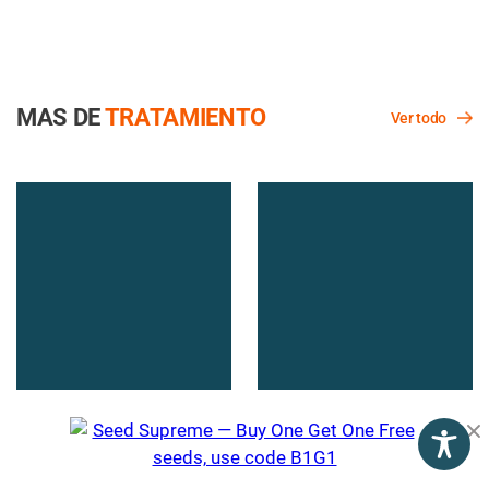
MAS DE
TRATAMIENTO
Ver todo
Por qué algunos médicos se
La ansiedad por COVID-19
sienten incómodos
es real. ¿Puede ayudar el
recetando cannabis
cannabis?