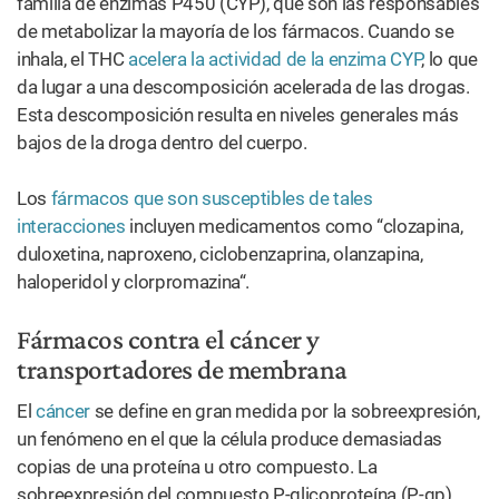
familia de enzimas P450 (CYP), que son las responsables
de metabolizar la mayoría de los fármacos. Cuando se
inhala, el THC
acelera la actividad de la enzima CYP
, lo que
da lugar a una descomposición acelerada de las drogas.
Esta descomposición resulta en niveles generales más
bajos de la droga dentro del cuerpo.
Los
fármacos que son susceptibles de tales
interacciones
incluyen medicamentos como “clozapina,
duloxetina, naproxeno, ciclobenzaprina, olanzapina,
haloperidol y clorpromazina“.
Fármacos contra el cáncer y
transportadores de membrana
El
cáncer
se define en gran medida por la sobreexpresión,
un fenómeno en el que la célula produce demasiadas
copias de una proteína u otro compuesto. La
sobreexpresión del compuesto P-glicoproteína (P-gp)