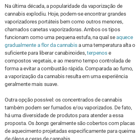
proposta. Os
bongs
geralmente são cobertos com placas
de aquecimento projetadas especificamente para queima
de óleos e ceras de cannabis.
Farmacologia da inalação
: embora a experiência seja
suave, a vaporização é, na verdade, o método de inalação
mais eficiente por apresentar maior biodisponível.
Vários
estudos
mostram que a vaporização pode fornecer pelo
menos 34% dos ingredientes ativos da cannabis
medicinal (ou seja, canabinoides e terpenos) para a
corrente sanguínea. De acordo com o livro
Cannabis
Therapeutics in HIV / AIDS
, do Dr. Ethan Russo, a
biodisponibilidade de muitos
terpenos
é equivalente aos
seus homólogos canabinoides. No mundo da
farmacologia da cannabis, essas são taxas excelentes.