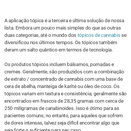
os atletas estão começando a reconhecer sua utilidade
quando se trata de reduzir a inflamação e a dor muscular.
Nem é necessário dizer, mas vale mencionar, que os
tópicos
também são ótimos para a pele.
Foi útil para você?
3
0
Sim
Não
TENDÊNCIA
Muito útil