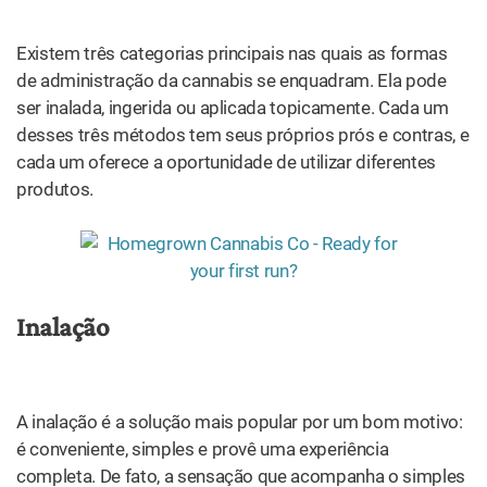
é conveniente, simples e provê uma experiência
completa. De fato, a sensação que acompanha o simples
ato de queimar algo é desfrutado desde os
tempos
antigos
.
Quando a cannabis é inalada, seus gases entram
diretamente nos pulmões, sendo absorvidos pela
corrente sanguínea. Todo esse processo acontece quase
instantaneamente, uma conveniência que torna a inalação
quase universalmente popular.
Produtos para inalação
: como a inalação é muito popular,
existem vários produtos específicos para fazê-la. Esses
produtos podem ser divididos em duas categorias
principais: produtos para
fumar e produtos para
vaporizar
.
Os métodos usados para fumar a maconha são os mais