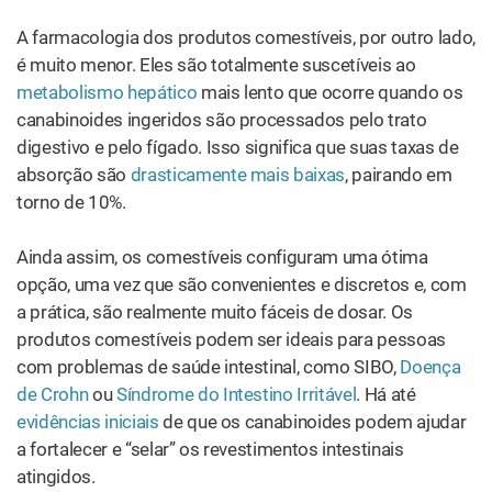
Para esses pacientes, obter cannabis para uso medicinal
na forma de um adesivo transdérmico pode ser a melhor
opção. Recentes avanços na tecnologia permitiram a
produção de adesivos transdérmicos ricos em
canabinoides que duplicam a eficiência dos tópicos.
A farmacologia dos tópicos
: os tópicos têm baixas taxas
de absorção e geralmente não atravessam as camadas
dérmicas para chegar na corrente sanguínea. No entanto,
eles ativam os receptores endocanabinoides CB2 na pele
de forma a fornecer um poderoso alívio localizado. Isto
acontece especialmente com transdérmicos de liberação
lenta, que podem saturar os receptores
endocanabinoides cada vez mais ao longo do tempo.
Também há evidências, como mostra um
estudo de
2004
, de que os tópicos de CBD são melhor absorvidos
do que os que contêm THC.