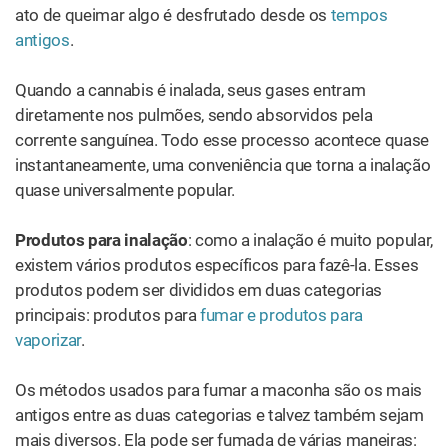
antigos entre as duas categorias e talvez também sejam
mais diversos. Ela pode ser fumada de várias maneiras:
embrulhada com papel de enrolar, colocada no
bowl
de
um cachimbo ou
bong
, entre outros. Geralmente, a flor da
cannabis é dividida em pequenos pedaços (separados
manualmente, com tesoura ou com um moedor
específico) antes de ser colocada no equipamento
escolhido e queimada.
Fumar cannabis pode ser um método um tanto
agressivo
para os pulmões
ao longo do tempo. Ao contrário do
tabaco, a fumaça da cannabis não foi apontada como
fator de risco para câncer de pulmão, embora
um estudo
tenha encontrado uma forte correlação entre os dois.
Ainda que os agentes cancerígenos presentes na fumaça
da cannabis possam ser neutralizados pelas
propriedades antitumorais do THC, provavelmente
existam escolhas mais saudáveis. É aí que entra a