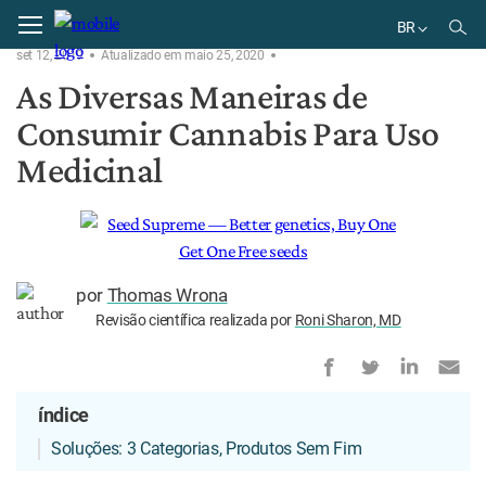
Home
Consumo
BR
set 12, 2019
Atualizado em maio 25, 2020
EN
As Diversas Maneiras de
DE
Consumir Cannabis Para Uso
BR
Medicinal
por
Thomas Wrona
Revisão científica realizada por
Roni Sharon, MD
índice
Soluções: 3 Categorias, Produtos Sem Fim