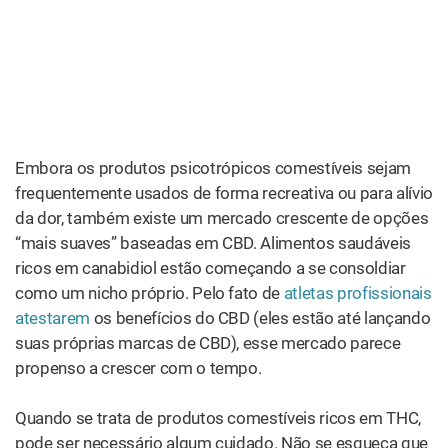
vantagem potencial de atingir o sistema digestivo mais
intactos, e portanto podem ser ideais para pacientes com
SII
,
Doença de Crohn
, Síndrome de Supercrescimento
Bacteriano etc.
Claro, você também pode ingerir produtos de cannabis
de forma mais direto.
Comer folhas de cannabis cruas
é
uma maneira comprovada através dos anos para
conseguir levar canabinoides para seu sistema. Embora
compostos como
CBDA e THCA
não sejam tão ativos no
sistema endocanabinoide
, eles têm seus próprios
conjuntos de benefícios à saúde.
Por exemplo,
estudos mostraram
que o CBDA (a forma
ácida
não aquecida do CBD) pode ativar diretamente os
tipos de receptores de serotonina que reduzem o
estresse e a ansiedade. A cannabis crua também é
fortemente antimicrobiana. Infelizmente, as
restrições