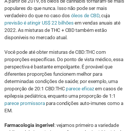
Para aqueles que desejam uma taxa de absorção ainda
maior, o óleo de cannabis pode ser utilizado como um
supositório
. Embora não seja convencional, esse método
fornece a rápida absorção da vaporização e o alívio
duradouro dos produtos comestíveis.
Supositórios de cannabis medicinal podem ser uma
solução ideal para pacientes com câncer, que
consideram que esse método permite que doses ultra-
altas de THC sejam tomadas sem efeitos psicotrópicos
excessivos. De acordo com o médico e especialista em
cannabis
Dr. Allan Frankel
, a eficácia dos supositórios de
cannabis não é comprovada, mas a experiência dos
pacientes mostra benefícios de saúde distintos.
A farmacologia dos produtos comestíveis, por outro lado,
é muito menor. Eles são totalmente suscetíveis ao
metabolismo hepático
mais lento que ocorre quando os