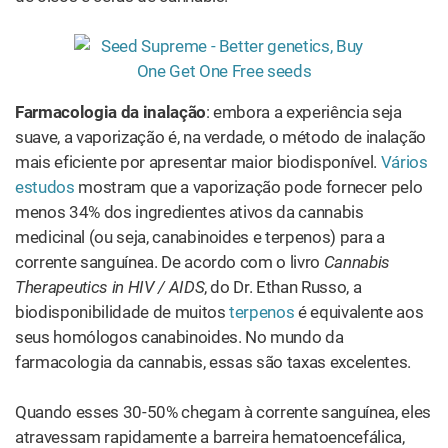
Quando esses 30-50% chegam à corrente sanguínea, eles
atravessam rapidamente a barreira hematoencefálica,
onde canabinoides como o THC e o CBN causam um
efeito cerebral estimulante. O aumento da ligação aos
receptores CB1 no cérebro pode causar sensações de
calma e felicidade. Não é de admirar que a inalação, seja
por fumo ou por vaporização, seja uma experiência tão
relaxante.
Ingestão
A ingestão é o segundo entre os principais métodos de
administração da maconha, no qual a cannabis é
absorvida pelo trato gastrointestinal. Oferece duas
opções: a ingestão da cannabis medicinal e seus
derivados ou por via sublingual. Por esse motivo, a