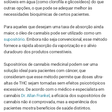
A aplicação tópica é a terceira e última solução de nossa
lista. Embora um pouco mais simples do que as outras
duas categorias, até o mundo dos
tópicos de cannabis
se
diversificou nos últimos tempos. Os tópicos também
deram um salto quântico em termos de tecnologia.
Os produtos tópicos incluem bálsamos, pomadas e
cremes. Geralmente, são produzidos com a combinação
de extrato / concentrado de cannabis com uma base de
cera de abelha, manteiga de karité ou óleo de coco. Os
tópicos variam em textura e consistência; geralmente são
encontrados em frascos de 28,35 gramas com cerca de
250 miligramas de canabinoides. Isso é ótimo para as
pacientes comuns; no entanto, para aqueles que sofrem
de dores intensas, talvez seja difícil encontrar algo que
seja forte o suficiente para seu caso.