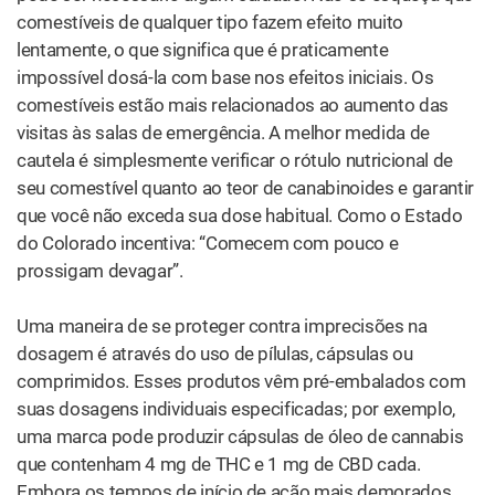
atuais ao cultivo de cannabis fazem
com que as folhas e
flores de cannabis cruas não estejam disponíveis para
todos. Se você tiver acesso a elas, vá em frente.
Os concentrados de cannabis também podem ser
consumidos diretamente; de fato, esse tipo de ingestão
pode ser a mais tradicional da história. Na Índia, Egito e
Oriente Médio, a resina concentrada, conhecida como
haxixe, foi especialmente popular. Fumar cannabis, apesar
de trivial hoje em dia, não era comum até os anos 1500.
Essa solução é um pouco menos habitual atualmente.
Mas a ingestão de concentrados como haxixe, pó de
cannabis cristalino ou até o
óleo de Rick Simpson
ainda
pode ser benéfica para pacientes que desejam uma
solução de saúde muito simples e forte. O
relato de um
caso em 2013
documentou como a resina de cannabis
estilo RSO funcionava como “um tratamento eficaz para