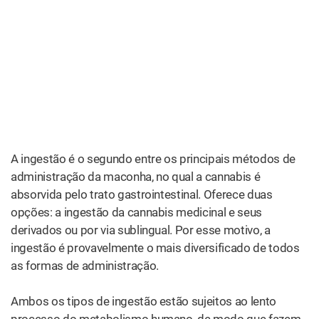
Embora os produtos psicotrópicos comestíveis sejam
frequentemente usados ​​de forma recreativa ou para alívio
da dor, também existe um mercado crescente de opções
“mais suaves” baseadas em CBD. Alimentos saudáveis ​​
ricos em canabidiol estão começando a se consoldiar
como um nicho próprio. Pelo fato de
atletas profissionais
atestarem
os benefícios do CBD (eles estão até lançando
suas próprias marcas de CBD), esse mercado parece
propenso a crescer com o tempo.
Quando se trata de produtos comestíveis ricos em THC,
pode ser necessário algum cuidado. Não se esqueça que
comestíveis de qualquer tipo fazem efeito muito
lentamente, o que significa que é praticamente
impossível dosá-la com base nos efeitos iniciais. Os