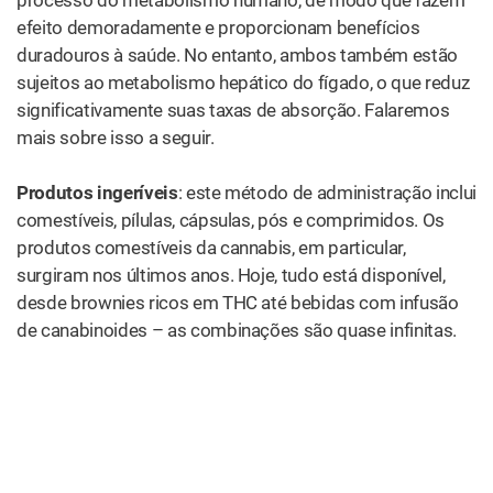
comestíveis estão mais relacionados ao aumento das
visitas às salas de emergência. A melhor medida de
cautela é simplesmente verificar o rótulo nutricional de
seu comestível quanto ao teor de canabinoides e garantir
que você não exceda sua dose habitual. Como o Estado
do Colorado incentiva: “Comecem com pouco e
prossigam devagar”.
Uma maneira de se proteger contra imprecisões na
dosagem é através do uso de pílulas, cápsulas ou
comprimidos. Esses produtos vêm pré-embalados com
suas dosagens individuais especificadas; por exemplo,
uma marca pode produzir cápsulas de óleo de cannabis
que contenham 4 mg de THC e 1 mg de CBD cada.
Embora os tempos de início de ação mais demorados
desses produtos dificultem a dosagem, sua
padronização mais do que compensa esse fato.
Cápsulas e comprimidos com cannabis também têm a