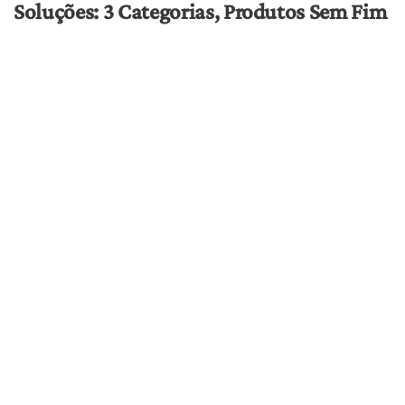
Soluções: 3 Categorias, Produtos Sem Fim
Existem três categorias principais nas quais as formas
de administração da cannabis se enquadram. Ela pode
ser inalada, ingerida ou aplicada topicamente. Cada um
desses três métodos tem seus próprios prós e contras, e
cada um oferece a oportunidade de utilizar diferentes
produtos.
Inalação
A inalação é a solução mais popular por um bom motivo: