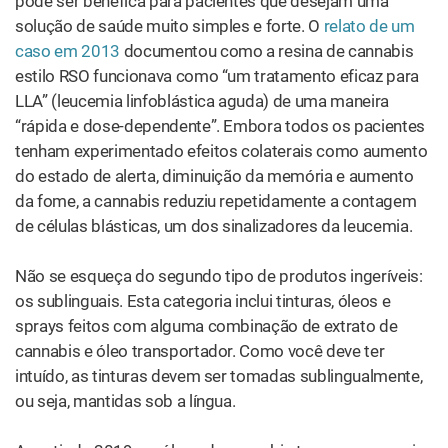
estão ressurgindo por um simples motivo: eles
funcionam.
Quanto mais tempo um óleo é mantido sob a língua,
maior a sua taxa de absorção. Isso ocorre porque a
própria boca contém vasos sanguíneos que servem
como alvos que são facilmente acessados pelos
canabinoides. Isso permite que a biodisponibilidade das
tinturas atinja
30-40
%.
Alguns pacientes preferem uma tintura de cannabis
pulverizável à base de álcool em lugar dos convencionais,
à base de óleo. É provável que essas formulações
alcoólicas contenham mais ingredientes de marijuana
solúveis em água (como clorofila e glicosídeos) do que
outras opções, o que pode se adequar melhor às
necessidades bioquímicas de certos pacientes.