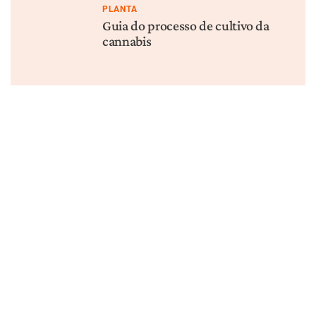
POSTS RECENTES
NOTÍCIAS
PESQUISA
Cannabis na Copa do
Um Medicamento Derivado
Mundo 2026: O que todo
da Cannabis Superou os
torcedor precisa saber
Opioides em um Ensaio
Clínico. O Que Isso
Significa.
NOTÍCIAS
REGULAMENTAÇÃO
A reclassificação não vai
A audiência da DEA sobre a
consertar a pesquisa sobre
reclassificação da cannabis
cannabis — veja o que vai
chegou — O que isso