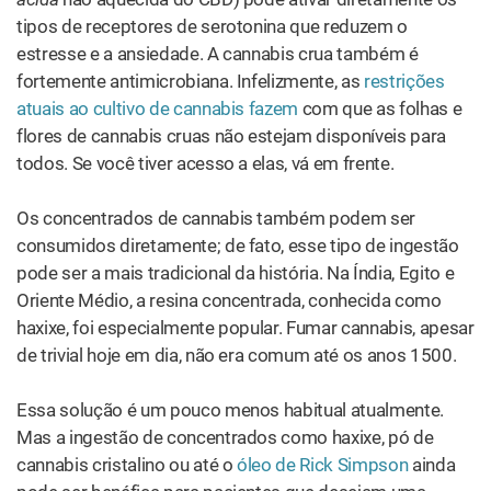
2022. As misturas de THC + CBD também estão
disponíveis no mercado atual.
Você pode até obter misturas de CBD:THC com
proporções específicas. Do ponto de vista médico, essa
perspectiva é bastante empolgante. É provável que
diferentes proporções funcionem melhor para
determinadas condições de saúde; por exemplo, uma
proporção de 20:1 CBD:THC
parece eficaz
em casos de
epilepsia pediátrica, enquanto uma proporção de 1:1
parece promissora
para condições auto-imunes como a
EM.
Farmacologia ingerível
: vejamos primeiro a variedade
sublingual de ingeríveis e sua farmacologia. A história das
tinturas é surpreendentemente rica, uma vez que aquelas
à base de álcool chegaram às prateleiras das farmácias
há mais de 100 anos. Agora, os produtos sublinguais