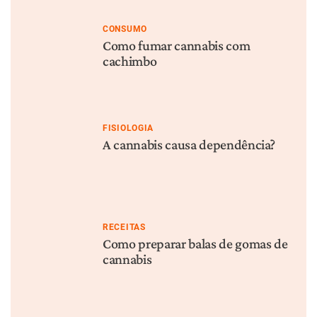
Descarboxilação da
O que é CBG?
cannabis: entenda esse
processo
PLANTA
CONSUMO
Como é o processo de mofo
Como conservar bem a
da cannabis?
cannabis
Infos sobre cannabis em seu e-mail
Inscrição