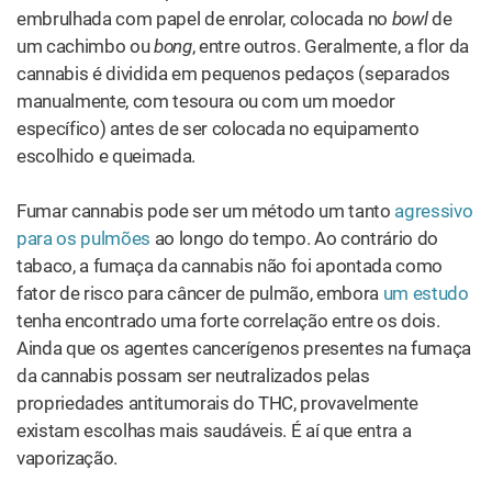
vaporização.
Na última década, a popularidade da vaporização de
cannabis explodiu. Hoje, podem-se encontrar grandes
vaporizadores portáteis bem como outros menores,
chamados canetas vaporizadoras. Ambos os tipos
funcionam como uma pequena estufa, na qual se
aquece
gradualmente a flor da cannabis
a uma temperatura alta o
suficiente para liberar canabinoides,
terpenos
e
compostos vegetais, e ao mesmo tempo controlada de
forma a evitar a combustão rápida. Comparada ao fumo,
a vaporização da cannabis resulta em uma experiência
geralmente mais suave.
Outra opção possível: os concentrados de cannabis
também podem ser fumados e/ou vaporizados. De fato,
há uma diversidade de produtos para atender a essa