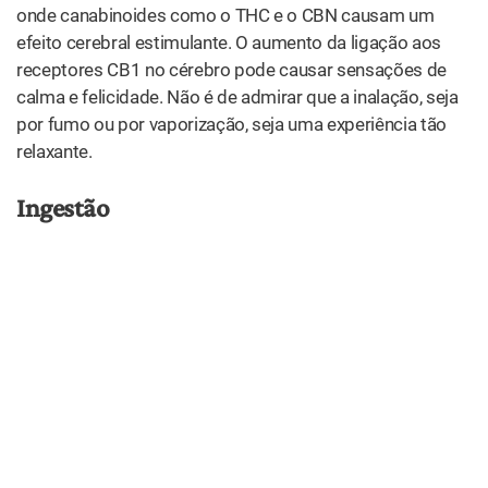
ingestão é provavelmente o mais diversificado de todos
as formas de administração.
Ambos os tipos de ingestão estão sujeitos ao lento
processo do metabolismo humano, de modo que fazem
efeito demoradamente e proporcionam benefícios
duradouros à saúde. No entanto, ambos também estão
sujeitos ao metabolismo hepático do fígado, o que reduz
significativamente suas taxas de absorção. Falaremos
mais sobre isso a seguir.
Produtos ingeríveis
: este método de administração inclui
comestíveis, pílulas, cápsulas, pós e comprimidos. Os
produtos comestíveis da cannabis, em particular,
surgiram nos últimos anos. Hoje, tudo está disponível,
desde brownies ricos em THC até bebidas com infusão
de canabinoides – as combinações são quase infinitas.