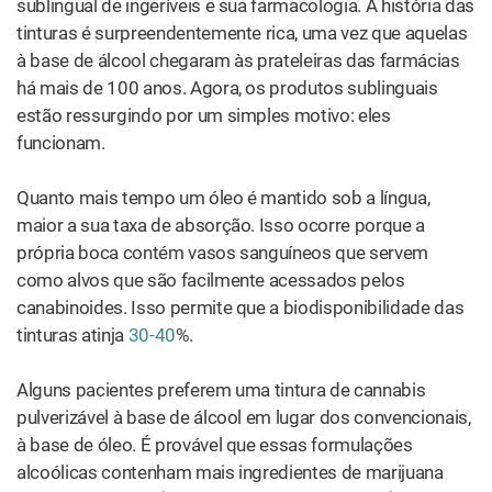
canabinoides ingeridos são processados ​​pelo trato
digestivo e pelo fígado. Isso significa que suas taxas de
absorção são
drasticamente mais baixas
, pairando em
torno de 10%.
Ainda assim, os comestíveis configuram uma ótima
opção, uma vez que são convenientes e discretos e, com
a prática, são realmente muito fáceis de dosar. Os
produtos comestíveis podem ser ideais para pessoas
com problemas de saúde intestinal, como SIBO,
Doença
de Crohn
ou
Síndrome do Intestino Irritável
. Há até
evidências iniciais
de que os canabinoides podem ajudar
a fortalecer e “selar” os revestimentos intestinais
atingidos.
Aplicação Tópica