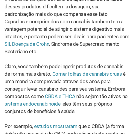
LLA” (leucemia linfoblástica aguda) de uma maneira
“rápida e dose-dependente”. Embora todos os pacientes
tenham experimentado efeitos colaterais como aumento
do estado de alerta, diminuição da memória e aumento
da fome, a cannabis reduziu repetidamente a contagem
de células blásticas, um dos sinalizadores da leucemia.
Não se esqueça do segundo tipo de produtos ingeríveis:
os sublinguais. Esta categoria inclui tinturas, óleos e
sprays feitos com alguma combinação de extrato de
cannabis e óleo transportador. Como você deve ter
intuído, as tinturas devem ser tomadas sublingualmente,
ou seja, mantidas sob a língua.
A partir de 2019, os óleos de cannabis tornaram-se mais
populares do que nunca. Isso não pode ser mais
verdadeiro do que no caso dos
óleos de CBD
, cuja
previsão é atingir US$ 22 bilhões
em vendas anuais até