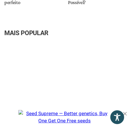
Brasil
Consumo
COVID-19
Produtos
Fisiologia
Tratamentos
CBD
Sobre nós
Torne-se um colaborador
Contate-nos
Política de Privacidade
Termos de Uso
©2026 The Cannigma. Todos os direitos reservados.