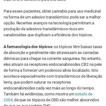
Receita: Como fazer brownie de maconha
Mais Compartilhado
Como fazer mel de cannabis
RECOMENDADOS
CONSUMO
Xarope de THC: o que é e para que
você pode usá-lo?
CONSUMO
Como fumar cannabis com
cachimbo