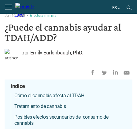
Home
Condiciones
ES
Jun 16, 2020
6
lectura
mínima
EN
¿Puede el cannabis ayudar al
ES
TDAH/ADD?
por
Emily Earlenbaugh, PhD.
índice
Cómo el cannabis afecta al TDAH
Tratamiento de cannabis
Posibles efectos secundarios del consumo de
cannabis