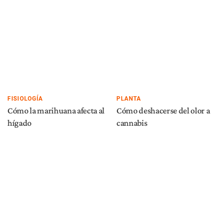
FISIOLOGÍA
PLANTA
Cómo la marihuana afecta al
Cómo deshacerse del olor a
hígado
cannabis