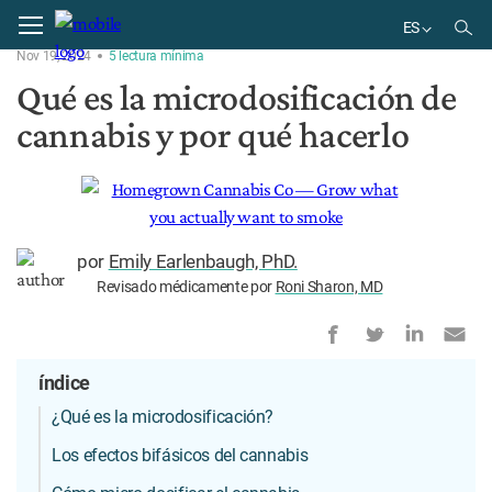
Home
Productos
ES
Nov 19, 2024
5
lectura
mínima
EN
Qué es la microdosificación de
BR
cannabis y por qué hacerlo
ES
por
Emily Earlenbaugh, PhD.
Revisado médicamente por
Roni Sharon, MD
índice
¿Qué es la microdosificación?
Los efectos bifásicos del cannabis