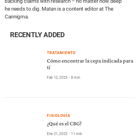
backing claims with research – no matter how deep
he needs to dig. Matan is a content editor at The
Cannigma.
RECENTLY ADDED
TRATAMIENTO
Cómo encontrar la cepa indicada para
tí
Feb 12, 2025
8
min
FISIOLOGÍA
¿Qué es el CBG?
Ene 21, 2025
11
min