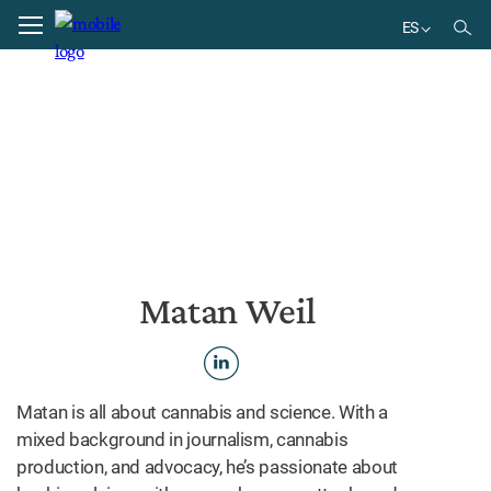
Home
Matan Weil
ES
EN
DE
BR
ES
Matan Weil
Matan is all about cannabis and science. With a
mixed background in journalism, cannabis
production, and advocacy, he’s passionate about